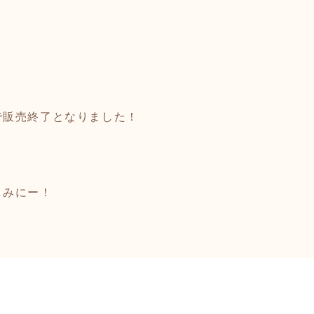
！
で販売終了となりました！
！
しみにー！