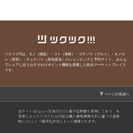
2026/07/10
クオーレドーロからのお知らせです
2026/07/03
お楽しみ企画始まるよ〜〜！
2026/07/01
７月生まれの貴方へ
2026/06/24
急なお知らせですみません！
2026/06/23
ご参加ありがとうございました！
ツクツク!!!は、モノ（物販）・コト（体験）・ゴチソウ（グルメ）・オメカ
2026/06/19
モモのパスタの試作を作りました
シ（美容）・チョクバイ（産地直送）のショッピングと予約サイト。
みんな
でシェアし合うおすそわけポイント機能を搭載した総合マーケットプレイス
2026/06/09
先週はほとんどランチ営業ができず・・・申し
です。
訳ありません。
2026/05/28
営業時間のご案内です
2026/05/07
骨付き肉とクラフトビールの店 神保町イタリ
アンクオーレドーロです
2026/05/01
５月生まれの貴方へ
当サイトはDigiCert社発行のSSL電子証明書を使用しており、お
客様によって入力される内容は個人情報保護方針に基づき送信
2026/04/28
お知らせです
時にSSLという暗号化技術によって保護されます。
2026/04/23
ＧＷの営業&ワイン会についてご案内です