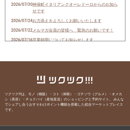
2026/07/30
神保町イタリアンクオーレドーロからのお知ら
せです
2026/07/24
お力添えをよろしくお願いいたします
2026/07/22
メルマガ会員の皆様へ 緊急のお願いです！
2026/07/16
営業時間についてお知らせします
2026/07/10
クオーレドーロからのお知らせです
2026/07/03
お楽しみ企画始まるよ〜〜！
2026/07/01
７月生まれの貴方へ
2026/06/24
急なお知らせですみません！
2026/06/23
ご参加ありがとうございました！
ツクツク!!!は、モノ（物販）・コト（体験）・ゴチソウ（グルメ）・オメカ
2026/06/19
モモのパスタの試作を作りました
シ（美容）・チョクバイ（産地直送）のショッピングと予約サイト。
みんな
でシェアし合うおすそわけポイント機能を搭載した総合マーケットプレイス
2026/06/09
先週はほとんどランチ営業ができず・・・申し
です。
訳ありません。
2026/05/28
営業時間のご案内です