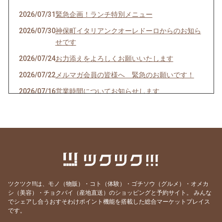
2026/07/31
緊急企画！ランチ特別メニュー
2026/07/30
神保町イタリアンクオーレドーロからのお知ら
せです
2026/07/24
お力添えをよろしくお願いいたします
2026/07/22
メルマガ会員の皆様へ 緊急のお願いです！
2026/07/16
営業時間についてお知らせします
2026/07/10
クオーレドーロからのお知らせです
2026/07/03
お楽しみ企画始まるよ〜〜！
2026/07/01
７月生まれの貴方へ
2026/06/24
急なお知らせですみません！
2026/06/23
ご参加ありがとうございました！
ツクツク!!!は、モノ（物販）・コト（体験）・ゴチソウ（グルメ）・オメカ
2026/06/19
モモのパスタの試作を作りました
シ（美容）・チョクバイ（産地直送）のショッピングと予約サイト。
みんな
でシェアし合うおすそわけポイント機能を搭載した総合マーケットプレイス
2026/06/09
先週はほとんどランチ営業ができず・・・申し
です。
訳ありません。