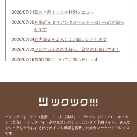
2026/07/31
緊急企画！ランチ特別メニュー
2026/07/30
神保町イタリアンクオーレドーロからのお知ら
せです
2026/07/24
お力添えをよろしくお願いいたします
2026/07/22
メルマガ会員の皆様へ 緊急のお願いです！
2026/07/16
営業時間についてお知らせします
2026/07/10
クオーレドーロからのお知らせです
2026/07/03
お楽しみ企画始まるよ〜〜！
2026/07/01
７月生まれの貴方へ
2026/06/24
急なお知らせですみません！
2026/06/23
ご参加ありがとうございました！
ツクツク!!!は、モノ（物販）・コト（体験）・ゴチソウ（グルメ）・オメカ
2026/06/19
モモのパスタの試作を作りました
シ（美容）・チョクバイ（産地直送）のショッピングと予約サイト。
みんな
でシェアし合うおすそわけポイント機能を搭載した総合マーケットプレイス
2026/06/09
先週はほとんどランチ営業ができず・・・申し
です。