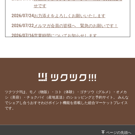
せです
2026/07/24
お力添えをよろしくお願いいたします
2026/07/22
メルマガ会員の皆様へ 緊急のお願いです！
2026/07/16
営業時間についてお知らせします
2026/07/10
クオーレドーロからのお知らせです
2026/07/03
お楽しみ企画始まるよ〜〜！
2026/07/01
７月生まれの貴方へ
2026/06/24
急なお知らせですみません！
2026/06/23
ご参加ありがとうございました！
ツクツク!!!は、モノ（物販）・コト（体験）・ゴチソウ（グルメ）・オメカ
2026/06/19
モモのパスタの試作を作りました
シ（美容）・チョクバイ（産地直送）のショッピングと予約サイト。
みんな
でシェアし合うおすそわけポイント機能を搭載した総合マーケットプレイス
2026/06/09
先週はほとんどランチ営業ができず・・・申し
です。
訳ありません。
2026/05/28
営業時間のご案内です
2026/05/07
骨付き肉とクラフトビールの店 神保町イタリ