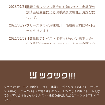
2026/07/31
酵素玄米ワッフル販売のお知らせと、定期便の
決済会社変更によるお手続きの御礼とお詫びに
ついて。
2026/06/27
フリーズドライお味噌汁、価格改定前に特別セ
ールやります！
2026/06/08
【数量限定】ベストボディジャパン熊本大会4
位入賞記念セット＆フードレスキュー企画スタ
ート！
2026/03/28
酵素玄米ワッフル販売のお知らせと、酵素玄米
生活３期生募集中のお知らせ。
2026/02/25
酵素玄米ワッフル販売のお知らせ。デーツシロ
ップレシピ集お付けします！
2026/01/27
酵素玄米とお味噌汁セット送料無料は1月31日
ツクツク!!!は、モノ（物販）・コト（体験）・ゴチソウ（グルメ）・オメカ
まで！
シ（美容）・チョクバイ（産地直送）のショッピングと予約サイト。
みんな
でシェアし合うおすそわけポイント機能を搭載した総合マーケットプレイス
2026/01/16
酵素玄米餅追加販売！今期の販売はこれで最後
です。
の予定です。