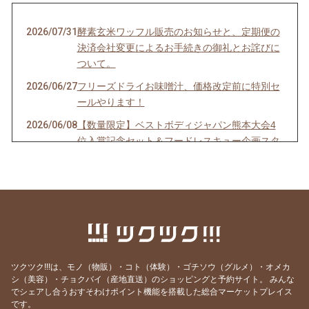
2026/07/31
酵素玄米ワッフル販売のお知らせと、定期便の
決済会社変更によるお手続きの御礼とお詫びに
ついて。
2026/06/27
フリーズドライお味噌汁、価格改定前に特別セ
ールやります！
2026/06/08
【数量限定】ベストボディジャパン熊本大会4
位入賞記念セット＆フードレスキュー企画スタ
ート！
2026/03/28
酵素玄米ワッフル販売のお知らせと、酵素玄米
生活３期生募集中のお知らせ。
2026/02/25
酵素玄米ワッフル販売のお知らせ。デーツシロ
ップレシピ集お付けします！
2026/01/27
酵素玄米とお味噌汁セット送料無料は1月31日
ツクツク!!!は、モノ（物販）・コト（体験）・ゴチソウ（グルメ）・オメカ
まで！
シ（美容）・チョクバイ（産地直送）のショッピングと予約サイト。
みんな
でシェアし合うおすそわけポイント機能を搭載した総合マーケットプレイス
2026/01/16
酵素玄米餅追加販売！今期の販売はこれで最後
です。