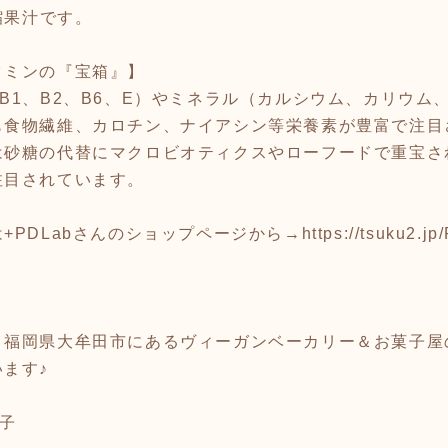
縮果汁です。
タミンの『宝箱』】
B1、B2、B6、E）やミネラル（カルシウム、カリウム
も食物繊維、カロチン、ナイアシン等栄養素が豊富で注目
は砂糖の代替にマクロビオティクスやローフードで重宝さ
注目されています。
+PDLabさんのショップページから→
https://tsuku2.j
福岡県大牟田市にあるヴィーガンベーカリー＆お菓子屋のP
ます♪
菓子