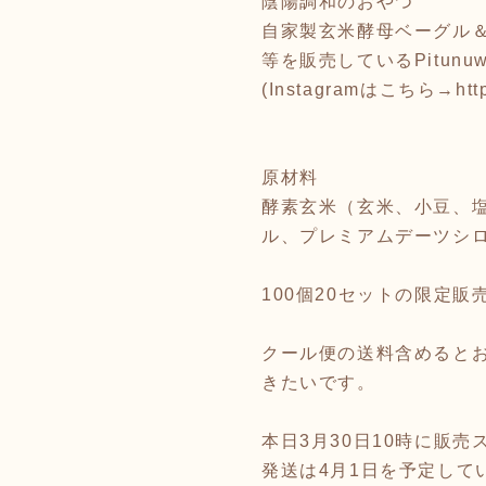
陰陽調和のおやつ
自家製玄米酵母ベーグル
等を販売しているPitunu
(Instagramはこちら→
htt
原材料
酵素玄米（玄米、小豆、
ル、プレミアムデーツシロ
100個20セットの限定販
クール便の送料含めると
きたいです。
本日3月30日10時に販
発送は4月1日を予定して