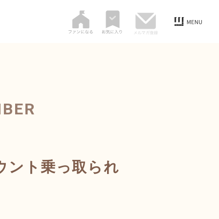
MBER
カウント乗っ取られ