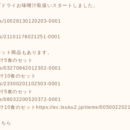
ズドライお味噌汁取扱いスタートしました。
tems/10028130120203-0001
」
tems/21101176021251-0001
セット商品もあります。
噌汁5食のセット
tems/03270842012302-0001
噌汁10食のセット
tems/23300201102503-0001
噌汁5食のセット
tems/08032200520372-0001
噌汁10食のセット
https://ec.tsuku2.jp/items/00500220
こちら