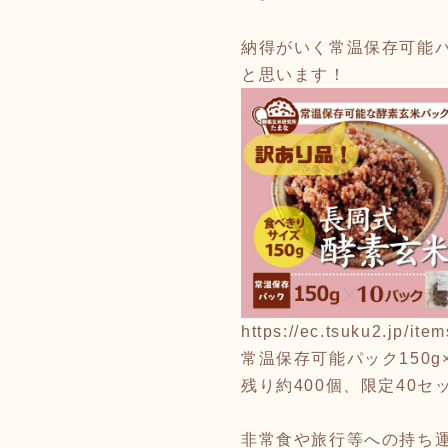
納得がいく常温保存可能
と思います！
https://ec.tsuku2.jp/i
常温保存可能パック150g
残り約400個、限定40セ
非常食や旅行等への持ち