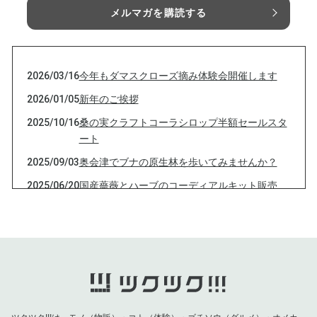
メルマガを購読する
2026/03/16
今年もダマスクローズ摘み体験会開催します
2026/01/05
新年のご挨拶
2025/10/16
桑の実クラフトコーラシロップ半額セールスタ
ート
2025/09/03
奥会津でブナの原生林を歩いてみませんか？
2025/06/20
国産薔薇とハーブのコーディアルキット販売
2025/04/07
ローズづくしの春
2025/03/14
今年のダマスクローズ摘み体験会のご案内
2025/02/06
酵素玄米って食べたことありますか？
2025/01/14
三連休はいかがお過ごしでしたか
2025/01/05
旧年中はお世話になりました