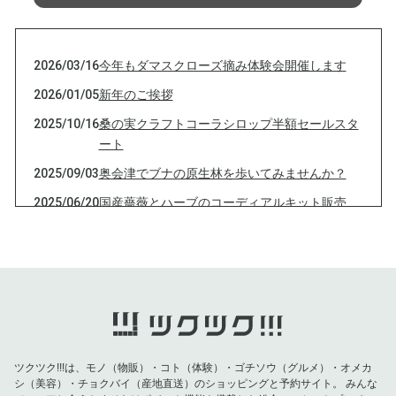
2026/03/16
今年もダマスクローズ摘み体験会開催します
2026/01/05
新年のご挨拶
2025/10/16
桑の実クラフトコーラシロップ半額セールスタ
ート
2025/09/03
奥会津でブナの原生林を歩いてみませんか？
2025/06/20
国産薔薇とハーブのコーディアルキット販売
2025/04/07
ローズづくしの春
2025/03/14
今年のダマスクローズ摘み体験会のご案内
2025/02/06
酵素玄米って食べたことありますか？
2025/01/14
三連休はいかがお過ごしでしたか
2025/01/05
旧年中はお世話になりました
ツクツク!!!は、モノ（物販）・コト（体験）・ゴチソウ（グルメ）・オメカ
2024/12/31
今年もお世話になりました
シ（美容）・チョクバイ（産地直送）のショッピングと予約サイト。
みんな