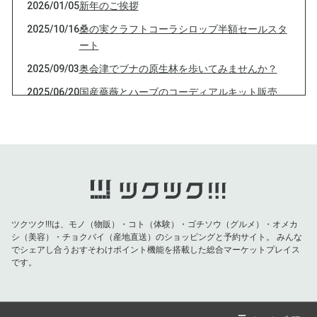
2026/01/05
新年のご挨拶
2025/10/16
桑の実クラフトコーラシロップ半額セールスタ
ート
2025/09/03
奥会津でブナの原生林を歩いてみませんか？
2025/06/20
国産薔薇とハーブのコーディアルキット販売
2025/04/07
ローズづくしの春
2025/03/14
今年のダマスクローズ摘み体験会のご案内
2025/02/06
酵素玄米って食べたことありますか？
2025/01/14
三連休はいかがお過ごしでしたか
2025/01/05
旧年中はお世話になりました
ツクツク!!!は、モノ（物販）・コト（体験）・ゴチソウ（グルメ）・オメカ
2024/12/31
今年もお世話になりました
シ（美容）・チョクバイ（産地直送）のショッピングと予約サイト。
みんな
でシェアし合うおすそわけポイント機能を搭載した総合マーケットプレイス
2024/12/19
年末年始のお得情報
です。
2024/10/04
ドイツフェスティバル2024にてワークショップ
を開催します