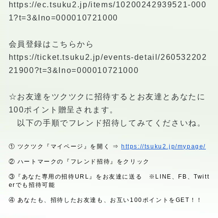
https://ec.tsuku2.jp/items/10200242939521-000
1?t=3&Ino=000010721000
会員登録はこちらから
https://ticket.tsuku2.jp/events-detail/260532202
21900?t=3&Ino=000010721000
☆お友達をツクツクに招待するとお友達とあなたに
100ポイント贈呈されます。
以下の手順でフレンド招待してみてくださいね。
①
ツクツク『マイページ』を開く
⇒
https://tsuku2.jp/mypage/
②
ハートマークの『フレンド招待』をクリック
③『あなた専用の招待
URL
』をお友達に送る
※LINE
、
FB
、
Twitt
er
でも招待可能
④
あなたも、招待したお友達も、お互い
100
ポイントを
GET
！！