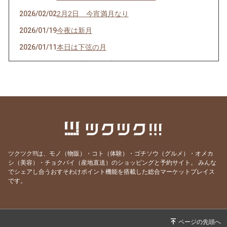
2026/02/02
2月2日 今宵満月なり
2026/01/19
今夜は新月
2026/01/11
本日は下弦の月
2026/01/07
2026年神々しい太陽と月
2024/12/16
12月15日日曜日満月「月に願うチョコレート」
当選者発表！！
2024/10/18
「月に願う」チョコレートご当選者発表！
2024/09/17
今夜は中秋の名月 そして明日は望（満月）
2024/09/11
本日は上弦の月 新たにことを起こすには吉日
ツクツク!!!は、モノ（物販）・コト（体験）・ゴチソウ（グルメ）・オメカ
也！
シ（美容）・チョクバイ（産地直送）のショッピングと予約サイト。
みんな
2024/01/12
Re Start moon!!
でシェアし合うおすそわけポイント機能を搭載した総合マーケットプレイス
です。
2023/12/24
Merry X'mas!
2023/10/09
10月の新月のご褒美ショコラ当選者発表！！
2023/09/29
今夜はHARVEST MOON 中秋の名月なり