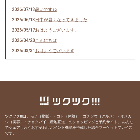
2026/07/13
暑いですね
2026/06/13
日中が暑くなってきました
2026/05/17
おはようございます。
2026/04/20
こんにちは
2026/03/31
おはようございます
2026/03/19
まだまだ寒いですね
2026/03/08
おはようございます
2026/02/16
こんにちは
2026/02/09
こんにちは
2026/02/02
こんばんは
2026/02/01
2月１日ですね
ツクツク!!!は、モノ（物販）・コト（体験）・ゴチソウ（グルメ）・オメカ
シ（美容）・チョクバイ（産地直送）のショッピングと予約サイト。
みんな
2026/01/20
雪降りました！
でシェアし合うおすそわけポイント機能を搭載した総合マーケットプレイス
2026/01/17
こんにちは
です。