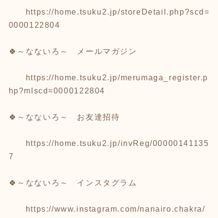
https://home.tsuku2.jp/storeDetail.php?scd=
0000122804
🍀～なないろ～ メールマガジン
https://home.tsuku2.jp/merumaga_register.p
hp?mlscd=0000122804
🍀～なないろ～ お友達招待
https://home.tsuku2.jp/invReg/00000141135
7
🍀～なないろ～ インスタグラム
https://www.instagram.com/nanairo.chakra/