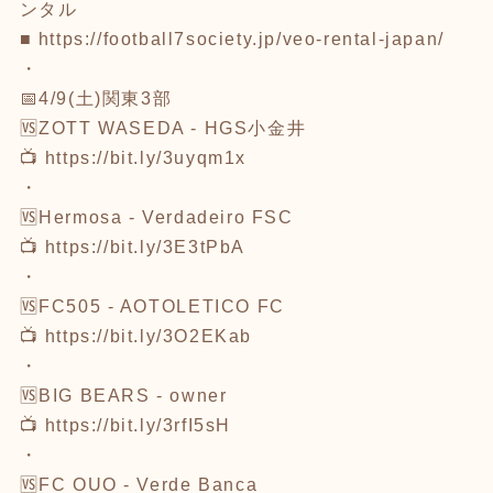
ンタル
■
https://football7society.jp/veo-rental-japan/
・
📅4/9(土)関東3部
🆚ZOTT WASEDA - HGS小金井
📺
https://bit.ly/3uyqm1x
・
🆚Hermosa - Verdadeiro FSC
📺
https://bit.ly/3E3tPbA
・
🆚FC505 - AOTOLETICO FC
📺
https://bit.ly/3O2EKab
・
🆚BIG BEARS - owner
📺
https://bit.ly/3rfI5sH
・
🆚FC OUO - Verde Banca