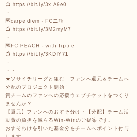
📺
https://bit.ly/3xiA9e0
・
🆚carpe diem - FC二瓶
📺
https://bit.ly/3M2myM7
・
🆚FC PEACH - with Tipple
📺
https://bit.ly/3KDlY71
・
・・
★ソサイチリーグと組む！ファンへ還元＆チームへ
分配のプロジェクト開始！
貴チームのファンへの応援ウェブチケットをつくり
ませんか？
【還元】ファンへのおすそ分け・【分配】チーム活
動費の負担を減らるWin-Winのご提案です。
おすそわけを引いた基金分をチームへポイント付与
します。