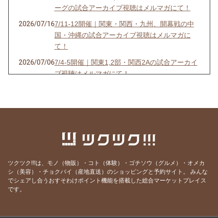
ーグの試合アーカイブ視聴はメルマガにて！
2026/07/16
7/11-12開催｜関東・関西・九州、開幕戦の中
国・沖縄の試合アーカイブ視聴はメルマガに
て！
2026/07/06
7/4-5開催｜関東1,2部・関西2Aの試合アーカイ
ブ視聴はメルマガにて！
2026/07/03
6/27-28開催｜関東4D,F・関西1,2D・九州S1リ
ーグの試合アーカイブ視聴はメルマガにて！
2026/06/25
【7/18開催】女子ソサイチ普及＆キャプテン翼
フィールド東住吉オープン記念！
2026/06/23
6/20-21開催｜関東4部AB・東海1部・関西2C・
九州リーグの試合アーカイブ視聴はメルマガに
ツクツク!!!は、モノ（物販）・コト（体験）・ゴチソウ（グルメ）・オメカ
て！
シ（美容）・チョクバイ（産地直送）のショッピングと予約サイト。
みんな
でシェアし合うおすそわけポイント機能を搭載した総合マーケットプレイス
2026/06/20
6/13-14開催｜関東3部ABC,4部E、九州リーグ
です。
の試合アーカイブ視聴はメルマガにて！
2026/06/13
6/6-7開催｜関東1部,2部、関西2部A、九州N1リ