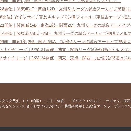
4-5開催｜関東1,2部・関西2Aの試合アーカイブ視聴はメルマガにて！
27-28開催｜関東4D,F・関西1,2D・九州S1リーグの試合アーカイブ視聴
/18開催】女子ソサイチ普及＆キャプテン翼フィールド東住吉オープン記
20-21開催｜関東4部AB・東海1部・関西2C・九州リーグの試合アーカ
13-14開催｜関東3部ABC,4部E、九州リーグの試合アーカイブ視聴はメル
6-7開催｜関東1部,2部、関西2部A、九州N1リーグの試合アーカイブ視聴
7ソサイチリーグ｜5/30-31開催｜関東・関西リーグ試合視聴はメルマガ
7ソサイチリーグ｜5/23-24開催｜関東・東海・関西・九州試合視聴はメ
7ソサイチリーグ｜5/16-17開催｜関東・東海・関西・九州試合視聴はメ
イチリーグ競技系チームマッチメイクが全国でスタート！
7ソサイチリーグ｜5/9-10開催｜関東・関西・九州試合視聴はメルマガに
7ソサイチリーグ｜4/25-5/2開催｜関東・東海・関西・九州試合視聴は
7ソサイチリーグ｜4/18-19開催｜関東・東海・関西・九州試合視聴はメ
ツクツク!!!は、モノ（物販）・コト（体験）・ゴチソウ（グルメ）・オメカシ（美
みんなでシェアし合うおすそわけポイント機能を搭載した総合マーケットプレイス
7ソサイチリーグ｜4/11-12開催｜関東・関西・九州試合視聴はメルマガ
7ソサイチリーグ｜4/4-5開催｜関東1.2,関西2A,九州N1試合視聴はメル
7ソサイチリーグ｜3/28-29開催｜関東,東海,関西,九州の試合視聴はメル