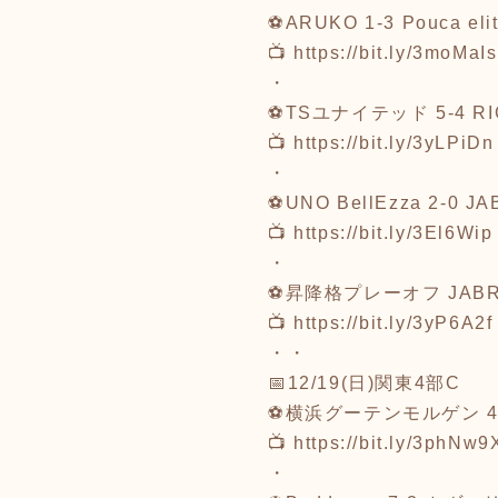
⚽ARUKO 1-3 Pouca eli
📺
https://bit.ly/3moMaIs
・
⚽TSユナイテッド 5-4 RI
📺
https://bit.ly/3yLPiDn
・
⚽UNO BellEzza 2-0 J
📺
https://bit.ly/3El6Wip
・
⚽昇降格プレーオフ JABRAZ
📺
https://bit.ly/3yP6A2f
・・
📅12/19(日)関東4部C
⚽横浜グーテンモルゲン 4-5
📺
https://bit.ly/3phNw9
・