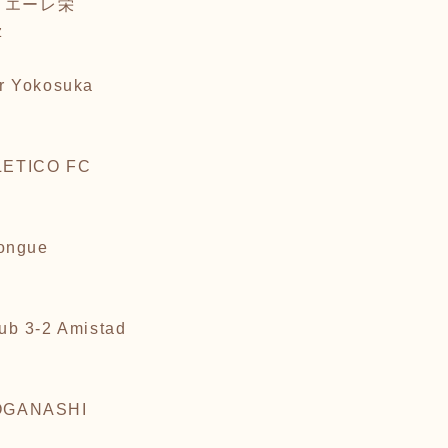
ァリエーレ栄
z
r Yokosuka
D
LETICO FC
ongue
b 3-2 Amistad
OGANASHI