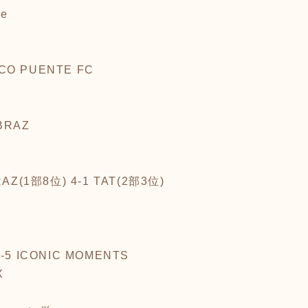
te
CO PUENTE FC
ABRAZ
(1部8位) 4-1 TAT(2部3位)
 ICONIC MOMENTS
X