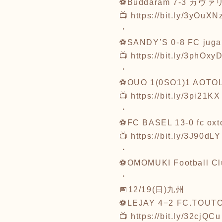
⚽Buddaram 7-3 カヴ
📺
https://bit.ly/3yOuXN
・
⚽SANDY’S 0-8 FC juga
📺
https://bit.ly/3phOxy
・
⚽OUO 1(0SO1)1 AOTO
📺
https://bit.ly/3pi21KX
・
⚽FC BASEL 13-0 fc oxt
📺
https://bit.ly/3J90dLY
・
⚽OMOMUKI Football Clu
・
📅12/19(日)九州
⚽LEJAY 4−2 FC.TOUT
📺
https://bit.ly/32cjQCu