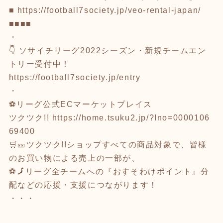
■
https://football7society.jp/veo-rental-japan/
■■■■
・
👇 ソサイチリーグ2022シーズン・新規チームエン
トリー受付中！
https://football7society.jp/entry
・
⚽リーグ公式ECマーケットプレイス
ツクツク!!
https://home.tsuku2.jp/?Ino=0000106
69400
🛒🎫ツクツク!!ショップすべての商品対象で、皆様
のお買い物による売上の一部が、
⚽🗾リーグ全チームへの『おすそわけポイント』分
配などの応援・支援につながります！
・・・