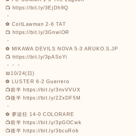
📺
https://bit.ly/3EjDh9Q
・
⚽ ColtLawman 2-6 TAT
📺
https://bit.ly/3GnwiOR
・
⚽ MIKAWA DEVILS NOVA 5-3 ARUKO.S.JP
📺
https://bit.ly/3pASoYi
・・・
📅10/24(日)
⚽ LUSTER 6-2 Guerrero
📺前半
https://bit.ly/3nvVVUX
📺後半
https://bit.ly/2ZxDF5M
・
⚽ 夢追狂 14-0 COLORARE
📺前半
https://bit.ly/3pGOCwk
📺後半
https://bit.ly/3bcuRob