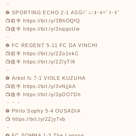
・
⚽ SPORTING ECHO 2-1 ASGｼﾞｭﾆｵｰﾙﾍﾟﾗｰﾀﾞ
📺前半
https://bit.ly/3BhOQfQ
📺後半
https://bit.ly/3nqqoUw
・
⚽ FC REGENT 5-11 FC DA VINCHI
📺前半
https://bit.ly/2Zo1nkC
📺後半
https://bit.ly/2ZlyTI6
・
⚽ Arbol fc 7-1 VIOLE KUZUHA
📺前半
https://bit.ly/3vNjjkA
📺後半
https://bit.ly/3pDO7Dh
・・・
⚽ Philo Sophy 5-4 OUSADIA
📺
https://bit.ly/2Zjy7vb
・
⚽ FC SOMMA 1-3 The Lagoon