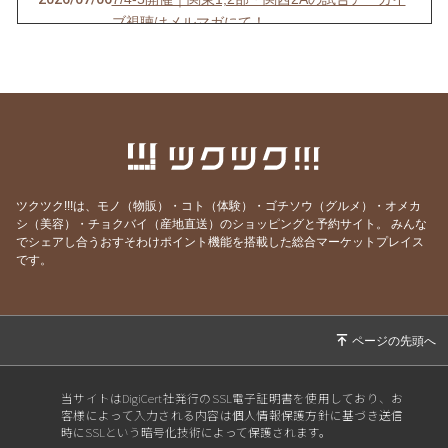
ブ視聴はメルマガにて！
2026/07/03
6/27-28開催｜関東4D,F・関西1,2D・九州S1リ
ーグの試合アーカイブ視聴はメルマガにて！
2026/06/25
【7/18開催】女子ソサイチ普及＆キャプテン翼
フィールド東住吉オープン記念！
2026/06/23
6/20-21開催｜関東4部AB・東海1部・関西2C・
九州リーグの試合アーカイブ視聴はメルマガに
ツクツク!!!は、モノ（物販）・コト（体験）・ゴチソウ（グルメ）・オメカ
て！
シ（美容）・チョクバイ（産地直送）のショッピングと予約サイト。
みんな
でシェアし合うおすそわけポイント機能を搭載した総合マーケットプレイス
2026/06/20
6/13-14開催｜関東3部ABC,4部E、九州リーグ
です。
の試合アーカイブ視聴はメルマガにて！
2026/06/13
6/6-7開催｜関東1部,2部、関西2部A、九州N1リ
ーグの試合アーカイブ視聴はメルマガにて！
2026/06/07
⚽F7ソサイチリーグ｜5/30-31開催｜関東・関
西リーグ試合視聴はメルマガにて！
当サイトはDigiCert社発行のSSL電子証明書を使用しており、お
客様によって入力される内容は個人情報保護方針に基づき送信
2026/05/30
⚽F7ソサイチリーグ｜5/23-24開催｜関東・東
時にSSLという暗号化技術によって保護されます。
海・関西・九州試合視聴はメルマガにて！