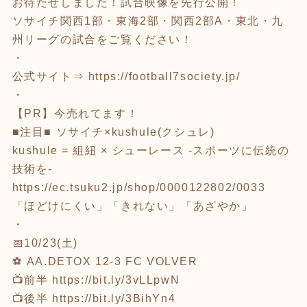
お待たせしました！試合映像を先行公開！
ソサイチ関西1部・東海2部・関西2部A・東北・九
州リーグの試合をご覧ください！
・
公式サイト⇒
https://football7society.jp/
・
【PR】今売れてます！
■注目■ ソサイチ×kushule(クシュレ)
kushule = 組紐 × シューレース -スポーツに伝統の
技術を-
https://ec.tsuku2.jp/shop/0000122802/0033
「ほどけにくい」「きれない」「あざやか」
・
📅10/23(土)
⚽ AA.DETOX 12-3 FC VOLVER
📺前半
https://bit.ly/3vLLpwN
📺後半
https://bit.ly/3BihYn4