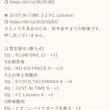
📺
https://bit.ly/36JPJB3
・
⚽ JUST IN TIME 3-2 FC.Loosers
📺
https://bit.ly/2UD5QNO
※カメラ不具合のため、前半途中までの映像です。
申し訳ございません。
・
❑ 暫定順位 (勝ち点)
1位：PLUM ONE 12・+31
🔃自動昇格
2位：NO DISTANCE 9・+13
🔃入れ替え戦圏内
3位：KYOTO TACHIBANA 9・+6
4位：JUST IN TIME 6・+2
5位：FC Loosers 6・+2
🔃降格圏内
6位：どすこいパイナポーズ京都 6・+2