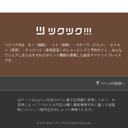
2026/07/03
6/27-28開催｜関東4D,F・関西1,2D・九州S1リ
ーグの試合アーカイブ視聴はメルマガにて！
2026/06/25
【7/18開催】女子ソサイチ普及＆キャプテン翼
フィールド東住吉オープン記念！
2026/06/23
6/20-21開催｜関東4部AB・東海1部・関西2C・
九州リーグの試合アーカイブ視聴はメルマガに
ツクツク!!!は、モノ（物販）・コト（体験）・ゴチソウ（グルメ）・オメカ
て！
シ（美容）・チョクバイ（産地直送）のショッピングと予約サイト。
みんな
でシェアし合うおすそわけポイント機能を搭載した総合マーケットプレイス
2026/06/20
6/13-14開催｜関東3部ABC,4部E、九州リーグ
です。
の試合アーカイブ視聴はメルマガにて！
2026/06/13
6/6-7開催｜関東1部,2部、関西2部A、九州N1リ
ーグの試合アーカイブ視聴はメルマガにて！
2026/06/07
⚽F7ソサイチリーグ｜5/30-31開催｜関東・関
西リーグ試合視聴はメルマガにて！
当サイトはDigiCert社発行のSSL電子証明書を使用しており、お
客様によって入力される内容は個人情報保護方針に基づき送信
2026/05/30
⚽F7ソサイチリーグ｜5/23-24開催｜関東・東
時にSSLという暗号化技術によって保護されます。
海・関西・九州試合視聴はメルマガにて！
2026/05/24
⚽F7ソサイチリーグ｜5/16-17開催｜関東・東
© 2012-2026 ツクツク!!! All Rights Reserved.
海・関西・九州試合視聴はメルマガにて！