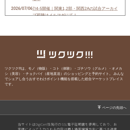
2026/07/06
7/4-5開催｜関東1,2部・関西2Aの試合アーカイ
ブ視聴はメルマガにて！
2026/07/03
6/27-28開催｜関東4D,F・関西1,2D・九州S1リ
ーグの試合アーカイブ視聴はメルマガにて！
2026/06/25
【7/18開催】女子ソサイチ普及＆キャプテン翼
フィールド東住吉オープン記念！
2026/06/23
6/20-21開催｜関東4部AB・東海1部・関西2C・
九州リーグの試合アーカイブ視聴はメルマガに
ツクツク!!!は、モノ（物販）・コト（体験）・ゴチソウ（グルメ）・オメカ
て！
シ（美容）・チョクバイ（産地直送）のショッピングと予約サイト。
みんな
でシェアし合うおすそわけポイント機能を搭載した総合マーケットプレイス
2026/06/20
6/13-14開催｜関東3部ABC,4部E、九州リーグ
です。
の試合アーカイブ視聴はメルマガにて！
2026/06/13
6/6-7開催｜関東1部,2部、関西2部A、九州N1リ
ーグの試合アーカイブ視聴はメルマガにて！
2026/06/07
⚽F7ソサイチリーグ｜5/30-31開催｜関東・関
西リーグ試合視聴はメルマガにて！
当サイトはDigiCert社発行のSSL電子証明書を使用しており、お
客様によって入力される内容は個人情報保護方針に基づき送信
2026/05/30
⚽F7ソサイチリーグ｜5/23-24開催｜関東・東