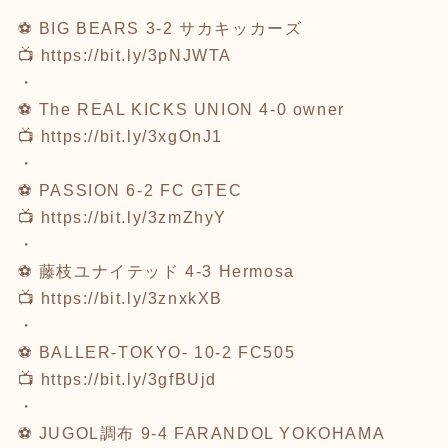
⚽ BIG BEARS 3-2 サカキッカーズ
📺
https://bit.ly/3pNJWTA
・
⚽ The REAL KICKS UNION 4-0 owner
📺
https://bit.ly/3xgOnJ1
・
⚽ PASSION 6-2 FC GTEC
📺
https://bit.ly/3zmZhyY
・
⚽ 藤枝ユナイテッド 4-3 Hermosa
📺
https://bit.ly/3znxkXB
・
⚽ BALLER-TOKYO- 10-2 FC505
📺
https://bit.ly/3gfBUjd
・
⚽ JUGOL調布 9-4 FARANDOL YOKOHAMA