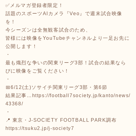
✅メルマガ登録者限定！
話題のスポーツAIカメラ『Veo』で週末試合映像
を！
今シーズンは全無観客試合のため、
皆様には映像をYouTubeチャンネルより一足お先に
公開します！
・
最も熾烈な争いの関東リーグ3部！試合の結果なら
びに映像をご覧ください！
・
📅6/12(土)ソサイチ関東リーグ3部・第6節
結果記事…
https://football7society.jp/kanto/news/
43368/
・
📍 東京・J-SOCIETY FOOTBALL PARK調布
https://tsuku2.jp/j-society7