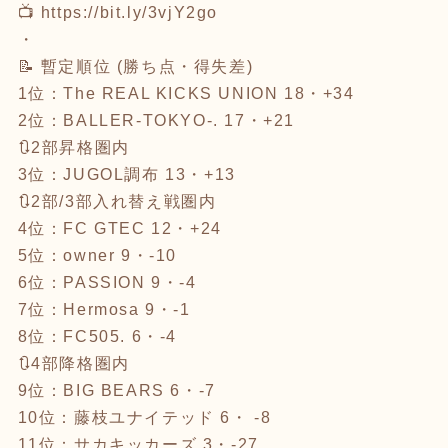
📺
https://bit.ly/3vjY2go
・
📝 暫定順位 (勝ち点・得失差)
1位：The REAL KICKS UNION 18・+34
2位：BALLER-TOKYO-. 17・+21
🔃2部昇格圏内
3位：JUGOL調布 13・+13
🔃2部/3部入れ替え戦圏内
4位：FC GTEC 12・+24
5位：owner 9・-10
6位：PASSION 9・-4
7位：Hermosa 9・-1
8位：FC505. 6・-4
🔃4部降格圏内
9位：BIG BEARS 6・-7
10位：藤枝ユナイテッド 6・ -8
11位：サカキッカーズ 3・-27