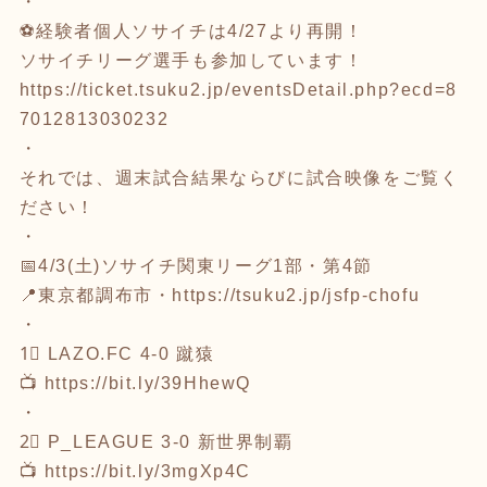
・
⚽経験者個人ソサイチは4/27より再開！
ソサイチリーグ選手も参加しています！
https://ticket.tsuku2.jp/eventsDetail.php?ecd=8
7012813030232
・
それでは、週末試合結果ならびに試合映像をご覧く
ださい！
・
📅4/3(土)ソサイチ関東リーグ1部・第4節
📍東京都調布市・
https://tsuku2.jp/jsfp-chofu
・
1⃣ LAZO.FC 4-0 蹴猿
📺
https://bit.ly/39HhewQ
・
2⃣ P_LEAGUE 3-0 新世界制覇
📺
https://bit.ly/3mgXp4C