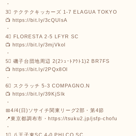
・
3⃣ テクテクキッカーズ 1-7 ELAGUA TOKYO
📺
https://bit.ly/3cQUlsA
・
4⃣ FLORESTA 2-5 LFYR SC
📺
https://bit.ly/3mjVkol
・
5⃣ 磯子台団地周辺 2(2ｼｭｰﾄｱｳﾄ1)2 BR7FS
📺
https://bit.ly/2PQx8Ol
・
6⃣ スクラッチ 5-3 COMPAGNO.N
📺
https://bit.ly/39KjSlk
・
📅4/4(日)ソサイチ関東リーグ2部・第4節
📍東京都調布市・
https://tsuku2.jp/jsfp-chofu
・
1⃣ 八王子東SC 4-0 PHLCO SC