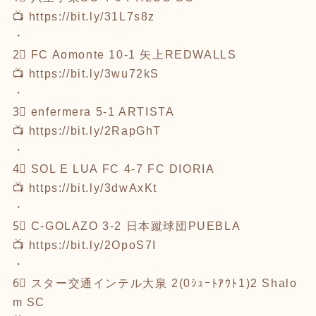
📺
https://bit.ly/31L7s8z
・
2⃣ FC Aomonte 10-1 矢上REDWALLS
📺
https://bit.ly/3wu72kS
・
3⃣ enfermera 5-1 ARTISTA
📺
https://bit.ly/2RapGhT
・
4⃣ SOL E LUA FC 4-7 FC DIORIA
📺
https://bit.ly/3dwAxKt
・
5⃣ C-GOLAZO 3-2 日本蹴球団PUEBLA
📺
https://bit.ly/2OpoS7I
・
6⃣ スター交通インテル大泉 2(0ｼｭｰﾄｱｳﾄ1)2 Shalo
m SC