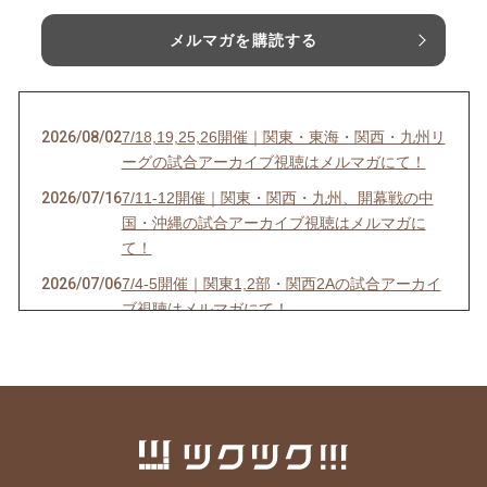
メルマガを購読する
2026/08/02
7/18,19,25,26開催｜関東・東海・関西・九州リ
ーグの試合アーカイブ視聴はメルマガにて！
2026/07/16
7/11-12開催｜関東・関西・九州、開幕戦の中
国・沖縄の試合アーカイブ視聴はメルマガに
て！
2026/07/06
7/4-5開催｜関東1,2部・関西2Aの試合アーカイ
ブ視聴はメルマガにて！
2026/07/03
6/27-28開催｜関東4D,F・関西1,2D・九州S1リ
ーグの試合アーカイブ視聴はメルマガにて！
2026/06/25
【7/18開催】女子ソサイチ普及＆キャプテン翼
フィールド東住吉オープン記念！
2026/06/23
6/20-21開催｜関東4部AB・東海1部・関西2C・