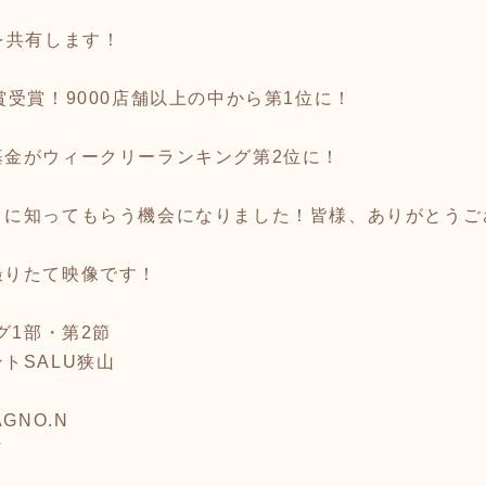
を共有します！
賞受賞！9000店舗以上の中から第1位に！
基金がウィークリーランキング第2位に！
々に知ってもらう機会になりました！皆様、ありがとうご
撮りたて映像です！
グ1部・第2節
トSALU狭山
AGNO.N
V