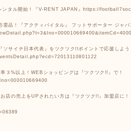
ンタル開始！『V-RENT JAPAN』
https://football7so
必需品！『アクティバイタル』 フットサポーター ジャパ
p/viewDetail.php?t=3&Ino=000010669400&itemCd=40
『ソサイチ日本代表』をツクツク!!ポイントで応援しよう
p/eventsDetail.php?ecd=72013110801122
率３%以上！WEBショッピングは『ツクツク!!』で！
/?Ino=000010669400
でお店の売上をUPされたい方は『ツクツク!!』加盟店に！
d=06389