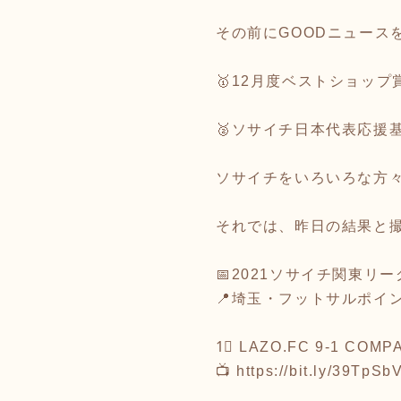
その前にGOODニュース
🥇12月度ベストショップ
🥈ソサイチ日本代表応援
ソサイチをいろいろな方
それでは、昨日の結果と
📅2021ソサイチ関東リー
📍埼玉・フットサルポイン
1⃣ LAZO.FC 9-1 COMP
📺
https://bit.ly/39TpSb