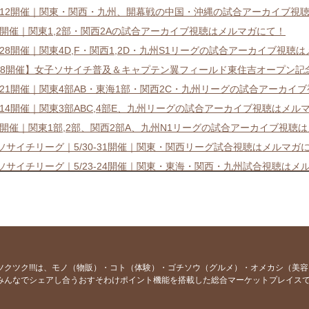
11-12開催｜関東・関西・九州、開幕戦の中国・沖縄の試合アーカイブ視
4-5開催｜関東1,2部・関西2Aの試合アーカイブ視聴はメルマガにて！
27-28開催｜関東4D,F・関西1,2D・九州S1リーグの試合アーカイブ視聴
/18開催】女子ソサイチ普及＆キャプテン翼フィールド東住吉オープン記
20-21開催｜関東4部AB・東海1部・関西2C・九州リーグの試合アーカ
13-14開催｜関東3部ABC,4部E、九州リーグの試合アーカイブ視聴はメル
6-7開催｜関東1部,2部、関西2部A、九州N1リーグの試合アーカイブ視聴
7ソサイチリーグ｜5/30-31開催｜関東・関西リーグ試合視聴はメルマガ
7ソサイチリーグ｜5/23-24開催｜関東・東海・関西・九州試合視聴はメ
7ソサイチリーグ｜5/16-17開催｜関東・東海・関西・九州試合視聴はメ
イチリーグ競技系チームマッチメイクが全国でスタート！
7ソサイチリーグ｜5/9-10開催｜関東・関西・九州試合視聴はメルマガに
7ソサイチリーグ｜4/25-5/2開催｜関東・東海・関西・九州試合視聴は
7ソサイチリーグ｜4/18-19開催｜関東・東海・関西・九州試合視聴はメ
ツクツク!!!は、モノ（物販）・コト（体験）・ゴチソウ（グルメ）・オメカシ（美
みんなでシェアし合うおすそわけポイント機能を搭載した総合マーケットプレイス
7ソサイチリーグ｜4/11-12開催｜関東・関西・九州試合視聴はメルマガ
7ソサイチリーグ｜4/4-5開催｜関東1.2,関西2A,九州N1試合視聴はメル