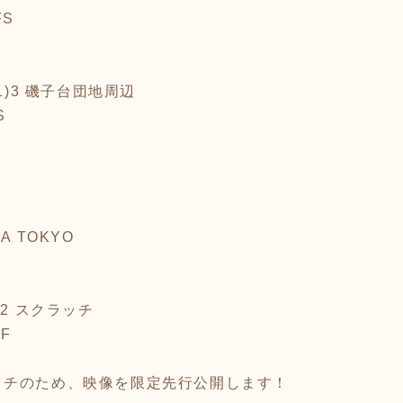
FS
.O]1)3 磯子台団地周辺
S
UA TOKYO
-2 スクラッチ
YF
ッチのため、映像を限定先行公開します！