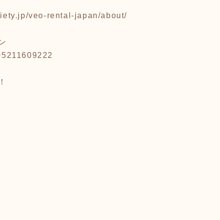
ciety.jp/veo-rental-japan/about/
ン
005211609222
！