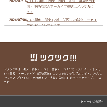
2026/07/16
7/11-12開催｜関東・関西・九州、開幕戦の中
国・沖縄の試合アーカイブ視聴はメルマガに
て！
2026/07/06
7/4-5開催｜関東1,2部・関西2Aの試合アーカイ
ブ視聴はメルマガにて！
2026/07/03
6/27-28開催｜関東4D,F・関西1,2D・九州S1リ
ーグの試合アーカイブ視聴はメルマガにて！
2026/06/25
【7/18開催】女子ソサイチ普及＆キャプテン翼
フィールド東住吉オープン記念！
2026/06/23
6/20-21開催｜関東4部AB・東海1部・関西2C・
九州リーグの試合アーカイブ視聴はメルマガに
ツクツク!!!は、モノ（物販）・コト（体験）・ゴチソウ（グルメ）・オメカ
て！
シ（美容）・チョクバイ（産地直送）のショッピングと予約サイト。
みんな
でシェアし合うおすそわけポイント機能を搭載した総合マーケットプレイス
2026/06/20
6/13-14開催｜関東3部ABC,4部E、九州リーグ
です。
の試合アーカイブ視聴はメルマガにて！
2026/06/13
6/6-7開催｜関東1部,2部、関西2部A、九州N1リ
ーグの試合アーカイブ視聴はメルマガにて！
2026/06/07
⚽F7ソサイチリーグ｜5/30-31開催｜関東・関