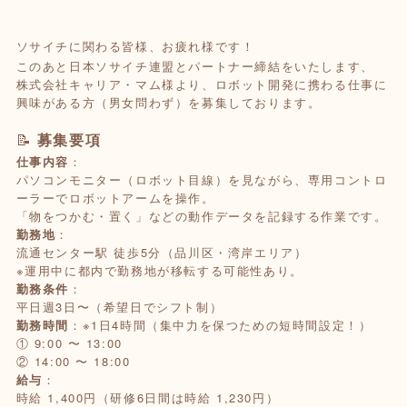
ソサイチに関わる皆様、お疲れ様です！
このあと日本ソサイチ連盟とパートナー締結をいたします、
株式会社キャリア・マム様より、ロボット開発に携わる仕事に
興味がある方（男女問わず）を募集しております。
📝
募集要項
仕事内容
：
パソコンモニター（ロボット目線）を見ながら、専用コントロ
ーラーでロボットアームを操作。
「物をつかむ・置く」などの動作データを記録する作業です。
勤務地
：
流通センター駅 徒歩5分（品川区・湾岸エリア）
※運用中に都内で勤務地が移転する可能性あり。
勤務条件
：
平日週3日〜（希望日でシフト制）
勤務時間
：※1日4時間（集中力を保つための短時間設定！）
① 9:00 〜 13:00
② 14:00 〜 18:00
給与
：
時給 1,400円（研修6日間は時給 1,230円）