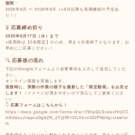
期間
：
2026年6月 〜 2026年8月（※9月以降も長期継続の予定あ
り！）
⏳
応募締め切り
2026年6月17日（水）まで
※採用枠は【5名限定】のため、埋まり次第終了となります。お
早めにご応募ください！
🔍
応募後の流れ
下記のGoogleフォームより必要事項を入力して送信してくだ
さい。
オンライン面接を実施します。
面接時に、実際の作業の様子を撮影した「限定動画」をお見せ
します！
（イメージが湧きやすいので安心してご参加くださ
い）
👇
応募フォームはこちらから！
https://docs.google.com/forms/d/e/1FAIpQLSc4sxHnjCC
mX04szJnapxaDg9ZN_2Yj2RtiIOLVkxnGOPN24g/viewfor
m
最先端テクノロジーに触れられるチャンスです。皆さんのご応