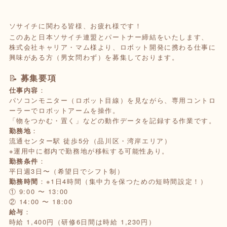
ソサイチに関わる皆様、お疲れ様です！
このあと日本ソサイチ連盟とパートナー締結をいたします、
株式会社キャリア・マム様より、ロボット開発に携わる仕事に
興味がある方（男女問わず）を募集しております。
📝
募集要項
仕事内容
：
パソコンモニター（ロボット目線）を見ながら、専用コントロ
ーラーでロボットアームを操作。
「物をつかむ・置く」などの動作データを記録する作業です。
勤務地
：
流通センター駅 徒歩5分（品川区・湾岸エリア）
※運用中に都内で勤務地が移転する可能性あり。
勤務条件
：
平日週3日〜（希望日でシフト制）
勤務時間
：※1日4時間（集中力を保つための短時間設定！）
① 9:00 〜 13:00
② 14:00 〜 18:00
給与
：
時給 1,400円（研修6日間は時給 1,230円）