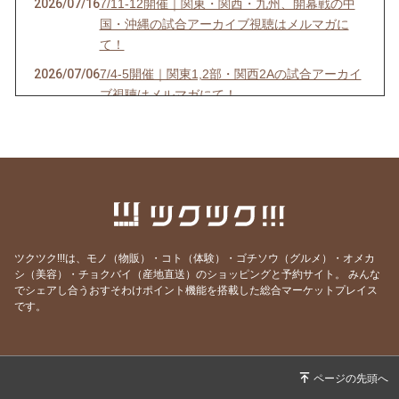
2026/07/16
7/11-12開催｜関東・関西・九州、開幕戦の中
国・沖縄の試合アーカイブ視聴はメルマガに
て！
2026/07/06
7/4-5開催｜関東1,2部・関西2Aの試合アーカイ
ブ視聴はメルマガにて！
2026/07/03
6/27-28開催｜関東4D,F・関西1,2D・九州S1リ
ーグの試合アーカイブ視聴はメルマガにて！
2026/06/25
【7/18開催】女子ソサイチ普及＆キャプテン翼
フィールド東住吉オープン記念！
2026/06/23
6/20-21開催｜関東4部AB・東海1部・関西2C・
九州リーグの試合アーカイブ視聴はメルマガに
ツクツク!!!は、モノ（物販）・コト（体験）・ゴチソウ（グルメ）・オメカ
て！
シ（美容）・チョクバイ（産地直送）のショッピングと予約サイト。
みんな
でシェアし合うおすそわけポイント機能を搭載した総合マーケットプレイス
2026/06/20
6/13-14開催｜関東3部ABC,4部E、九州リーグ
です。
の試合アーカイブ視聴はメルマガにて！
2026/06/13
6/6-7開催｜関東1部,2部、関西2部A、九州N1リ
ーグの試合アーカイブ視聴はメルマガにて！
2026/06/07
⚽F7ソサイチリーグ｜5/30-31開催｜関東・関