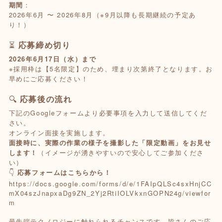
期間
：
2026年6月 〜 2026年8月（※9月以降も長期継続の予定あ
り！）
⏳
応募締め切り
2026年6月17日（水）まで
※採用枠は【5名限定】のため、埋まり次第終了となります。お
早めにご応募ください！
🔍
応募後の流れ
下記のGoogleフォームより必要事項を入力して送信してくだ
さい。
オンライン面接を実施します。
面接時に、実際の作業の様子を撮影した「限定動画」をお見せ
します！
（イメージが湧きやすいので安心してご参加くださ
い）
👇
応募フォームはこちらから！
https://docs.google.com/forms/d/e/1FAIpQLSc4sxHnjCC
mX04szJnapxaDg9ZN_2Yj2RtiIOLVkxnGOPN24g/viewfor
m
最先端テクノロジーに触れられるチャンスです。皆さんのご応