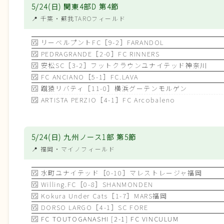
5/24(日) 関東4部D 第4節
📍 千葉
・蘇我TAROフィールド
🆚
リーベルプントFC［9-2］FARANDOL
🆚
PEDRAGRANDE［2-0］FC RINNERS
🆚
安松SC［3-2］フットクラウンユナイテッド神奈川
🆚
FC ANCIANO［5-1］FC.LAVA
🆚
蹴猿リバティ［11-0］横浜グーテンモルゲン
🆚
ARTISTA PERZIO［4-1］FC Arcobaleno
5/24(日) 九州ノース1部 第5節
📍 福岡
・マイノフィールド
🆚
水町ユナイテッド［0-10］マレストレージャ福岡
🆚
Willing.FC［0-8］SHANMONDEN
🆚
Kokura Under Cats［1-7］MARS福岡
🆚
DORSO LARGO［4-1］SC FORE
🆚
FC TOUTOGANASHI [2-1] FC VINCULUM