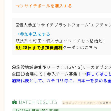
→ソサイチボールを購入する
☑️個人参加ソサイチプラットフォーム"エフチャ
→参加申込をする
競技系の町田・個人参加ソサイチを本格始動！
クーポンはこちら
6月28日まで参加費無料
⚽️施設地域密着型リーグ！LIGA7'S(リーガセブン
全国13会場にて！参入
チーム募集！→
詳しくはこ
施設代表として、カテゴリ毎に、日本一を決める
🏟️ MATCH RESULTS
※VEOログインを求められる画面
5/23(土) 関東4部C 第4節