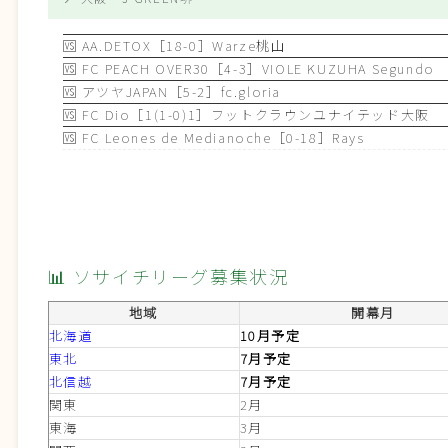
🆚
AA.DETOX［18-0］Warze桃山
🆚
FC PEACH OVER30［4-3］VIOLE KUZUHA Segundo
🆚
アツヤJAPAN［5-2］fc.gloria
🆚
FC Dio［1(1-0)1］フットクラウンユナイテッド大阪
🆚
FC Leones de Medianoche［0-18］Rays
📊 ソサイチリーグ募集状況
地域
開幕月
北海道
10月
予定
東北
7月予定
北信越
7月
予定
関東
2月
東海
3月