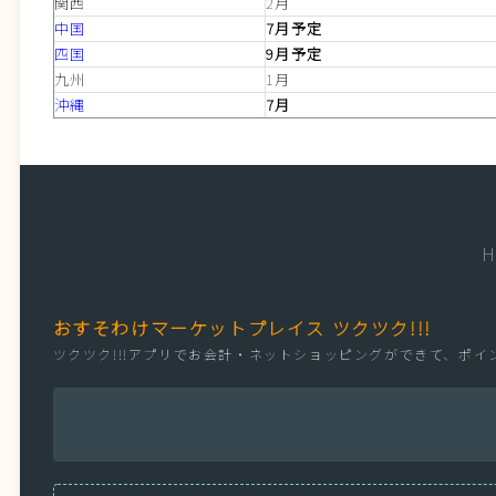
関西
2月
中国
7月予定
四国
9月予定
九州
1月
沖縄
7月
H
おすそわけマーケットプレイス ツクツク!!!
ツクツク!!!アプリでお会計・ネットショッピングができて、ポ