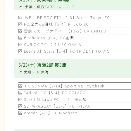
📍
千葉
・蘇我TAROフィールド
🆚
WELL-BE SOCIETY［1-8］South Tokyo FC
🆚
FC.全力de蹴球［2-4］PHLCO SC
🆚
宮前スカーヴァティー［13-2］CK UNITED
🆚
Bachelors［0-4］FC金沢
🆚
CURIOCITY［2-1］FC.OXALA
🆚
Luana All Stars［1-4］FC TRIDENT TOKYO
5/23(土) 東海2部 第3節
📍 愛知
・UB東海
🆚
FC SOMMA［2-14］Sporting Toyohashi
🆚
Tadashi FC［5-4］FC GOLAZO
🆚
Sport Mikawa FC［1-5］獲五猿
🆚
SC PARAGUAY［12-2］FC TRIEVA
🆚
crecer［2-3］FC Nochero