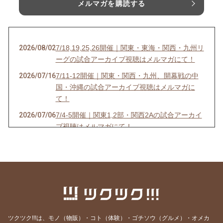
メルマガを購読する
2026/08/02
7/18,19,25,26開催｜関東・東海・関西・九州リ
ーグの試合アーカイブ視聴はメルマガにて！
2026/07/16
7/11-12開催｜関東・関西・九州、開幕戦の中
国・沖縄の試合アーカイブ視聴はメルマガに
て！
2026/07/06
7/4-5開催｜関東1,2部・関西2Aの試合アーカイ
ブ視聴はメルマガにて！
2026/07/03
6/27-28開催｜関東4D,F・関西1,2D・九州S1リ
ーグの試合アーカイブ視聴はメルマガにて！
2026/06/25
【7/18開催】女子ソサイチ普及＆キャプテン翼
フィールド東住吉オープン記念！
2026/06/23
6/20-21開催｜関東4部AB・東海1部・関西2C・
九州リーグの試合アーカイブ視聴はメルマガに
ツクツク!!!は、モノ（物販）・コト（体験）・ゴチソウ（グルメ）・オメカ
て！