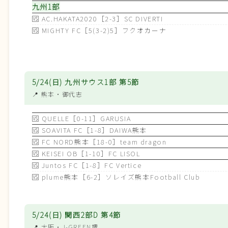
九州1部
🆚
AC.HAKATA2020［2-3］SC DIVERTI
🆚
MIGHTY FC［5(3-2)5］フクオカーナ
5/24(日) 九州サウス1部 第5節
📍 熊本
・御代志
🆚
QUELLE［0-11］GARUSIA
🆚
SOAVITA FC［1-8］DAIWA熊本
🆚
FC NORD熊本［18-0］team dragon
🆚
KEISEI OB［1-10］FC LISOL
🆚
Juntos FC［1-8］FC Vertice
🆚
plume熊本［6-2］ソレイズ熊本Football Club
5/24(日) 関西2部D 第4節
📍 大阪
・J-GREEN堺