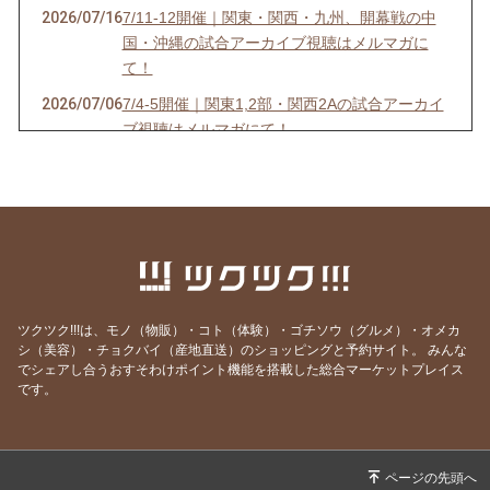
2026/07/16
7/11-12開催｜関東・関西・九州、開幕戦の中
国・沖縄の試合アーカイブ視聴はメルマガに
て！
2026/07/06
7/4-5開催｜関東1,2部・関西2Aの試合アーカイ
ブ視聴はメルマガにて！
2026/07/03
6/27-28開催｜関東4D,F・関西1,2D・九州S1リ
ーグの試合アーカイブ視聴はメルマガにて！
2026/06/25
【7/18開催】女子ソサイチ普及＆キャプテン翼
フィールド東住吉オープン記念！
2026/06/23
6/20-21開催｜関東4部AB・東海1部・関西2C・
九州リーグの試合アーカイブ視聴はメルマガに
ツクツク!!!は、モノ（物販）・コト（体験）・ゴチソウ（グルメ）・オメカ
て！
シ（美容）・チョクバイ（産地直送）のショッピングと予約サイト。
みんな
でシェアし合うおすそわけポイント機能を搭載した総合マーケットプレイス
2026/06/20
6/13-14開催｜関東3部ABC,4部E、九州リーグ
です。
の試合アーカイブ視聴はメルマガにて！
2026/06/13
6/6-7開催｜関東1部,2部、関西2部A、九州N1リ
ーグの試合アーカイブ視聴はメルマガにて！