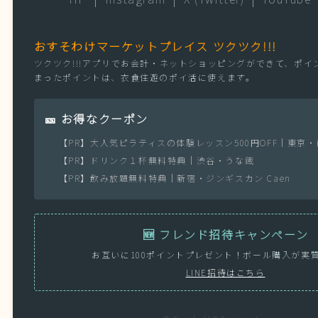
おすそわけマーケットプレイス ツクツク!!!
ツクツク!!!アプリでお会計・ネットショッピングができて、ポイ
まったポイントは、衣食住遊のポイ活に使えます。
🎫 お得なクーポン
【PR】大人気ピラティスの体験レッスン500円OFF｜東京
【PR】ドリンク１杯無料特典｜渋谷・うな鐡
【PR】飲み放題無料特典｜新宿・ジンギスカン Caen
🆕 フレンド招待キャンペーン
お互いに100ポイントプレゼント！ボール購入が実
LINE招待はこちら