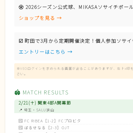
⚽️ 2026シーズン公式球、MIKASAソサイチボ
ショップを見る →
☑️ 町田で3月から定期開催決定！個人参加ソサイ
エントリーはこちら →
※VEOログインを求められる画面が出ることがありますが、右上x印
さい。
🏟️ MATCH RESULTS
2/21(土) 関東4部A開幕節
📍 埼玉・SALU狭山
🆚
FC RIBEA［1-2］FCプロビタ
🆚
ばるせなる［2-3］OJT