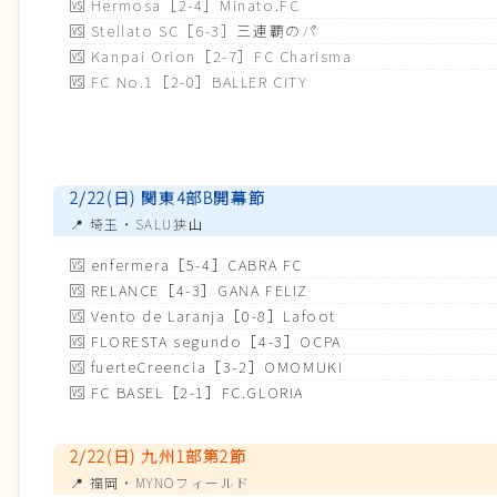
🆚
Hermosa［2-4］Minato.FC
🆚
Stellato SC［6-3］三連覇のパ
🆚
Kanpai Orion［2-7］FC Charisma
🆚
FC No.1［2-0］BALLER CITY
2/22(日) 関東4部B開幕節
📍 埼玉・SALU狭山
🆚
enfermera［5-4］CABRA FC
🆚
RELANCE［4-3］GANA FELIZ
🆚
Vento de Laranja［0-8］Lafoot
🆚
FLORESTA segundo［4-3］OCPA
🆚
fuerteCreencia［3-2］OMOMUKI
🆚
FC BASEL［2-1］FC.GLORIA
2/22(日) 九州1部第2節
📍 福岡・MYNOフィールド