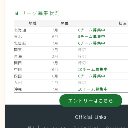
📊 リーグ募集状況
地域
開幕
状況
北海道
7月
6チーム募集中
東北
6月
8チーム募集中
北信越
7月
6チーム募集中
関東
2月
締切
東海
3月
締切
関西
2月
締切
中国
6月
10チーム募集中
四国
6月
6チーム募集中
九州
1月
締切
沖縄
7月
10チーム募集中
エントリーはこちら
Official Links
HP
|
Instagram
|
X (Twitter)
|
YouTube