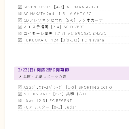
🆚
SEVEN DEVILS［4-3］AC.HAKATA2020
🆚
AC.HAKATA 2nd［1-6］MIGHTY FC
🆚
CDアレソネンセ門司［5-0］フクオカーナ
🆚
オエステ福岡［2-4］SC DIVERTI
🆚
ユイモーレ奄美
［
2-4
］
FC GROSSO CAZZO
🆚
FUKUOKA CITY24［3(0-1)3］FC Nirvana
2/22(日) 関西2部D開幕節
📍 兵庫・尼崎スポーツの森
🆚
ASGｼﾞｭﾆｵｰﾙﾍﾟﾗｰﾀﾞ［1-0］SPORTING ECHO
🆚
NO DISTANCE［6-3］共和ゴムFC
🆚
Löwe［2-3］FC REGENT
🆚
FCアミスター［0-1］Judah