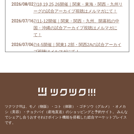
2026/08/02
7/18,19,25,26開催｜関東・東海・関西・九州リ
ーグの試合アーカイブ視聴はメルマガにて！
2026/07/16
7/11-12開催｜関東・関西・九州、開幕戦の中
国・沖縄の試合アーカイブ視聴はメルマガに
て！
2026/07/06
7/4-5開催｜関東1,2部・関西2Aの試合アーカイ
ブ視聴はメルマガにて！
2026/07/03
6/27-28開催｜関東4D,F・関西1,2D・九州S1リ
ーグの試合アーカイブ視聴はメルマガにて！
2026/06/25
【7/18開催】女子ソサイチ普及＆キャプテン翼
フィールド東住吉オープン記念！
2026/06/23
6/20-21開催｜関東4部AB・東海1部・関西2C・
九州リーグの試合アーカイブ視聴はメルマガに
ツクツク!!!は、モノ（物販）・コト（体験）・ゴチソウ（グルメ）・オメカ
て！
シ（美容）・チョクバイ（産地直送）のショッピングと予約サイト。
みんな
でシェアし合うおすそわけポイント機能を搭載した総合マーケットプレイス
2026/06/20
6/13-14開催｜関東3部ABC,4部E、九州リーグ
です。
の試合アーカイブ視聴はメルマガにて！