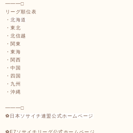
━━━□
リーグ順位表
・
北海道
・
東北
・
北信越
・
関東
・
東海
・
関西
・
中国
・
四国
・
九州
・
沖縄
━━━□
⚽️
日本ソサイチ連盟公式ホームページ
⚽
F7ソサイチリーグ公式ホームページ