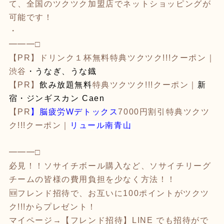
て、全国のツクツク加盟店でネットショッピングが
可能です！
・
━━━□
【PR】
ドリンク１杯無料
特典ツクツク!!!クーポン｜
渋谷
・うなぎ、うな鐡
【PR】
飲み放題無料
特典ツクツク!!!クーポン｜
新
宿・ジンギスカン Caen
【PR
】
脳疲労Wデトックス
7000円割引特典ツクツ
ク!!!クーポン｜
リュール南青山
━━━□
必見！！ソサイチボール購入など、ソサイチリーグ
チームの皆様の費用負担を少なく方法！！
🆕
フレンド招待で、お互いに100ポイントがツクツ
ク!!!からプレゼント！
マイページ→【フレンド招待】LINE でも招待がで