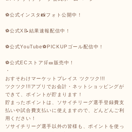
⚽
公式インスタ
📸フォト公開中！
⚽
公式X
📝結果速報配信中！
⚽
公式YouTube
⚽️PICKUPゴール配信中！
⚽
公式ECストア
🛒🎫販売中！
・
おすそわけマーケットプレイス
ツクツク!!!
ツクツク!!!アプリでお会計・ネットショッピング
が
できて、ポイントが貯まります！
貯まったポイントは、ソサイチリーグ選手登録費支
払いや試合費支払いに使えますので、どんどんご利
用ください！
ソサイチリーグ選手以外の皆様も、ポイントを使っ