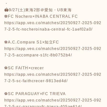
・
🏟️9/27(土)東海2部＠愛知・UB東海
⚽️FC Nochero×INABA CENTRAL FC
https://app.veo.co/matches/20250927-2025-092
7-2-5-fc-nocheroinaba-central-fc-1aef02a0/
⚽️A.C.Compare S1×知立FC
https://app.veo.co/matches/20250927-2025-092
7-2-5-accompare-s1fc-8b0752b4/
⚽️SC FAITH×crecer
https://app.veo.co/matches/20250927-2025-092
7-2-5-sc-faithcrecer-9813ed4d/
⚽️SC PARAGUAY×FC TRIEVA
https://app.veo.co/matches/20250927-2025-092
7-2-5-sc-paraguayfc-trieva-405ae61d/