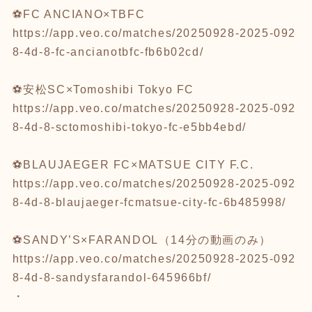
⚽️FC ANCIANO×TBFC
https://app.veo.co/matches/20250928-2025-092
8-4d-8-fc-ancianotbfc-fb6b02cd/
⚽️安松SC×Tomoshibi Tokyo FC
https://app.veo.co/matches/20250928-2025-092
8-4d-8-sctomoshibi-tokyo-fc-e5bb4ebd/
⚽️BLAUJAEGER FC×MATSUE CITY F.C.
https://app.veo.co/matches/20250928-2025-092
8-4d-8-blaujaeger-fcmatsue-city-fc-6b485998/
⚽️SANDY’S×FARANDOL（14分の動画のみ）
https://app.veo.co/matches/20250928-2025-092
8-4d-8-sandysfarandol-645966bf/
・