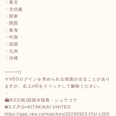
・
東北
・北信越
・
関東
・
関西
・
東海
・
中国
・
四国
・
九州
・
沖縄
━━━□
※VEOログインを求められる画面が出ることがあり
ますが、右上x印をクリックして解除ください。
・
🏟️9/23(祝)四国＠徳島・シュウコウ
⚽️S.F.P.G×KITAKIKAI UNITED
https://app.veo.co/matches/20250923-f7sl-c205