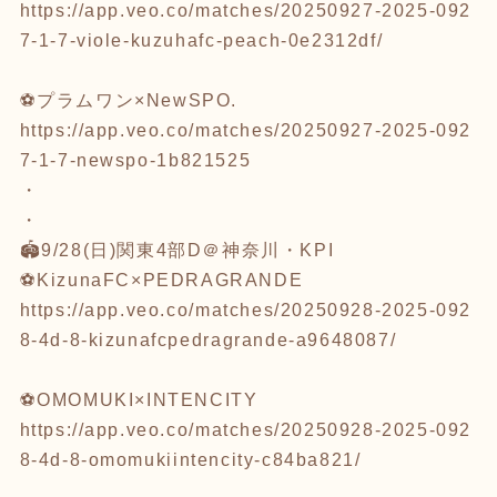
https://app.veo.co/matches/20250927-2025-092
7-1-7-viole-kuzuhafc-peach-0e2312df/
⚽️プラムワン×NewSPO.
https://app.veo.co/matches/20250927-2025-092
7-1-7-newspo-1b821525
・
・
🏟️9/28(日)関東4部D＠神奈川・KPI
⚽️KizunaFC×PEDRAGRANDE
https://app.veo.co/matches/20250928-2025-092
8-4d-8-kizunafcpedragrande-a9648087/
⚽️OMOMUKI×INTENCITY
https://app.veo.co/matches/20250928-2025-092
8-4d-8-omomukiintencity-c84ba821/