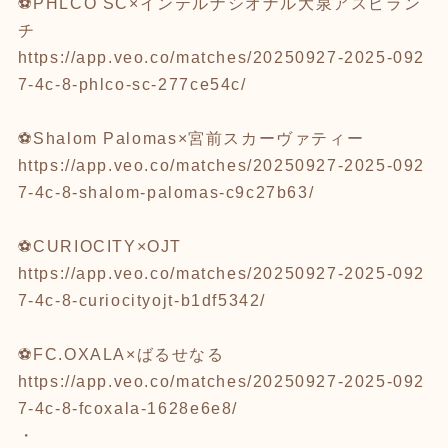
⚽️PHLCO SC×インテルナシオナル大泉アスピラン
チ
https://app.veo.co/matches/20250927-2025-092
7-4c-8-phlco-sc-277ce54c/
⚽️Shalom Palomas×宮前スカーヴァティー
https://app.veo.co/matches/20250927-2025-092
7-4c-8-shalom-palomas-c9c27b63/
⚽️CURIOCITY×OJT
https://app.veo.co/matches/20250927-2025-092
7-4c-8-curiocityojt-b1df5342/
⚽️FC.OXALA×ばるせなる
https://app.veo.co/matches/20250927-2025-092
7-4c-8-fcoxala-1628e6e8/
・