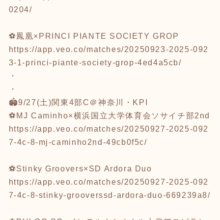
0204/
⚽️鳳凰×PRINCI PIANTE SOCIETY GROP
https://app.veo.co/matches/20250923-2025-092
3-1-princi-piante-society-grop-4ed4a5cb/
・
・
🏟️9/27(土)関東4部C＠神奈川・KPI
⚽️MJ Caminho×横浜国立大学体育会ソサイチ部2nd
https://app.veo.co/matches/20250927-2025-092
7-4c-8-mj-caminho2nd-49cb0f5c/
⚽️Stinky Groovers×SD Ardora Duo
https://app.veo.co/matches/20250927-2025-092
7-4c-8-stinky-grooverssd-ardora-duo-669239a8/