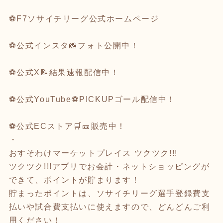
⚽
F7ソサイチリーグ公式ホームページ
⚽
公式インスタ
📸フォト公開中！
⚽
公式X
📝結果速報配信中！
⚽
公式YouTube
⚽️PICKUPゴール配信中！
⚽
公式ECストア
🛒🎫販売中！
・
おすそわけマーケットプレイス
ツクツク!!!
ツクツク!!!アプリでお会計・ネットショッピング
が
できて、ポイントが貯まります！
貯まったポイントは、ソサイチリーグ選手登録費支
払いや試合費支払いに使えますので、どんどんご利
用ください！