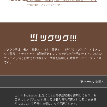
2026/07/06
7/4-5開催｜関東1,2部・関西2Aの試合アーカイ
ブ視聴はメルマガにて！
2026/07/03
6/27-28開催｜関東4D,F・関西1,2D・九州S1リ
ーグの試合アーカイブ視聴はメルマガにて！
2026/06/25
【7/18開催】女子ソサイチ普及＆キャプテン翼
フィールド東住吉オープン記念！
2026/06/23
6/20-21開催｜関東4部AB・東海1部・関西2C・
九州リーグの試合アーカイブ視聴はメルマガに
ツクツク!!!は、モノ（物販）・コト（体験）・ゴチソウ（グルメ）・オメカ
て！
シ（美容）・チョクバイ（産地直送）のショッピングと予約サイト。
みんな
でシェアし合うおすそわけポイント機能を搭載した総合マーケットプレイス
2026/06/20
6/13-14開催｜関東3部ABC,4部E、九州リーグ
です。
の試合アーカイブ視聴はメルマガにて！
2026/06/13
6/6-7開催｜関東1部,2部、関西2部A、九州N1リ
ーグの試合アーカイブ視聴はメルマガにて！
2026/06/07
⚽F7ソサイチリーグ｜5/30-31開催｜関東・関
西リーグ試合視聴はメルマガにて！
当サイトはDigiCert社発行のSSL電子証明書を使用しており、お
客様によって入力される内容は個人情報保護方針に基づき送信
2026/05/30
⚽F7ソサイチリーグ｜5/23-24開催｜関東・東
時にSSLという暗号化技術によって保護されます。
海・関西・九州試合視聴はメルマガにて！