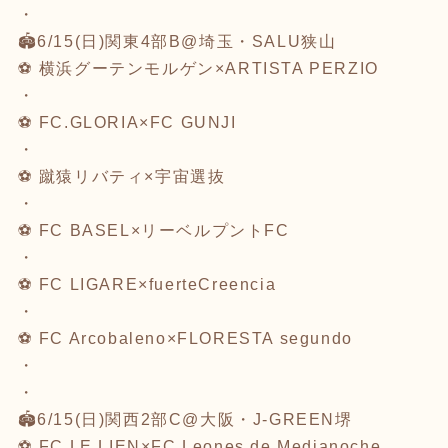
・
🏟️6/15(日)関東4部B@埼玉・SALU狭山
⚽️
横浜グーテンモルゲン×ARTISTA PERZIO
・
⚽️
FC.GLORIA×FC GUNJI
・
⚽️
蹴猿リバティ×宇宙選抜
・
⚽️
FC BASEL×リーベルプントFC
・
⚽️
FC LIGARE×fuerteCreencia
・
⚽️
FC Arcobaleno×FLORESTA segundo
・
・
🏟️6/15(日)関西2部C@大阪・J-GREEN堺
⚽️
FC LE LIEN×FC Leones de Medianoche