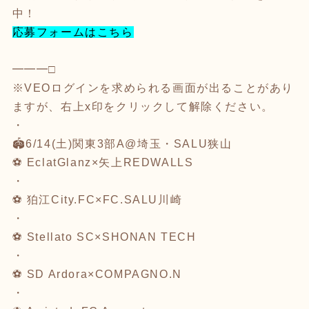
中！
応募フォームはこちら
━━━□
※VEOログインを求められる画面が出ることがあり
ますが、右上x印をクリックして解除ください。
・
🏟️6/14(土)関東3部A@埼玉・SALU狭山
⚽️
EclatGlanz×矢上REDWALLS
・
⚽️
狛江City.FC×FC.SALU川崎
・
⚽️
Stellato SC×SHONAN TECH
・
⚽️
SD Ardora×COMPAGNO.N
・