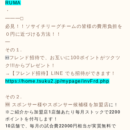
RUMA
・
━━━□
必見！！ソサイチリーグチームの皆様の費用負担を
０円に近づける方法！！
━
その１.
🆕
フレンド招待で、お互いに100ポイントがツクツ
ク!!!からプレゼント！
→【フレンド招待】LINE でも招待ができます！
https://home.tsuku2.jp/mypage/invFrd.php
その２.
🆕 スポンサー様やスポンサー候補様を加盟店
に！
※ご紹介から加盟店1店舗あたり毎月ストックで2200
ポイントを付与します！
10店舗で、毎月の試合費22000円相当が実質無料で