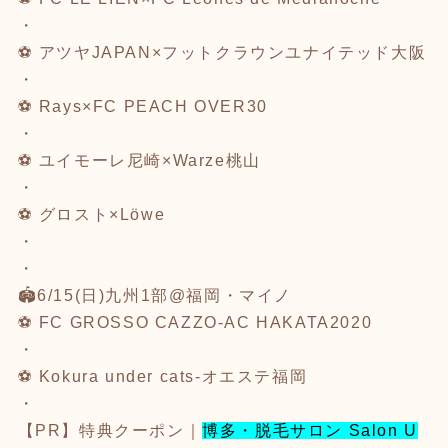
・
⚽️
アツヤJAPAN×フットクラウンユナイテッド大阪
・
⚽️
Rays×FC PEACH OVER30
・
⚽️
ユイモーレ尼崎×Warze桃山
・
⚽️
グロスト×Löwe
・
・
🏟️6/15(日)九州1部@福岡・マイノ
⚽️
FC GROSSO CAZZO-AC HAKATA2020
・
⚽️
Kokura under cats-オエステ福岡
・
【PR】特典クーポン｜
博多・脱毛サロン Salon U