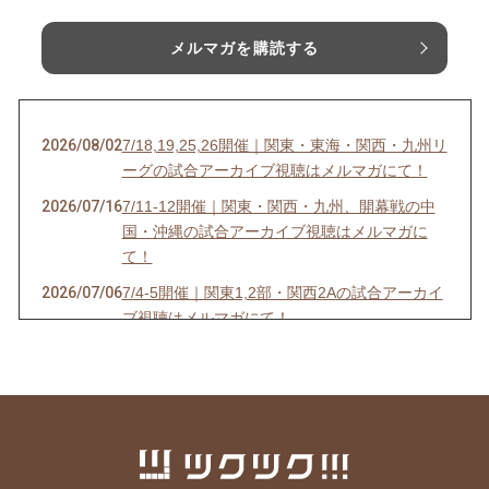
メルマガを購読する
2026/08/02
7/18,19,25,26開催｜関東・東海・関西・九州リ
ーグの試合アーカイブ視聴はメルマガにて！
2026/07/16
7/11-12開催｜関東・関西・九州、開幕戦の中
国・沖縄の試合アーカイブ視聴はメルマガに
て！
2026/07/06
7/4-5開催｜関東1,2部・関西2Aの試合アーカイ
ブ視聴はメルマガにて！
2026/07/03
6/27-28開催｜関東4D,F・関西1,2D・九州S1リ
ーグの試合アーカイブ視聴はメルマガにて！
2026/06/25
【7/18開催】女子ソサイチ普及＆キャプテン翼
フィールド東住吉オープン記念！
2026/06/23
6/20-21開催｜関東4部AB・東海1部・関西2C・