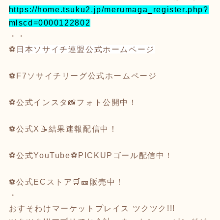
https://home.tsuku2.jp/merumaga_register.php?
mlscd=0000122802
・・
⚽️
日本ソサイチ連盟公式ホームページ
⚽
F7ソサイチリーグ公式ホームページ
⚽
公式インスタ
📸フォト公開中！
⚽
公式X
📝結果速報配信中！
⚽
公式YouTube
⚽️PICKUPゴール配信中！
⚽
公式ECストア
🛒🎫販売中！
・
おすそわけマーケットプレイス
ツクツク!!!