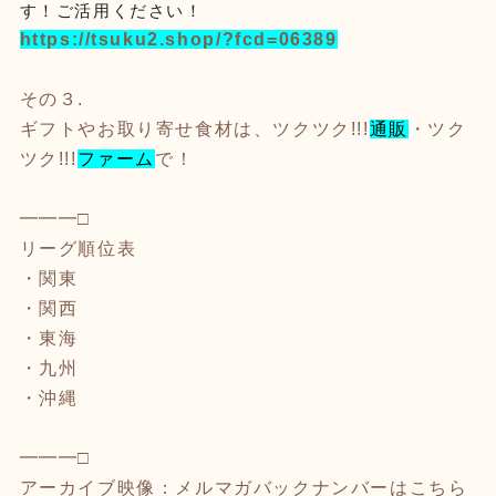
す！ご活用ください！
https://tsuku2.shop/?fcd=06389
その３.
ギフトやお取り寄せ食材は、ツクツク!!!
通販
・ツク
ツク!!!
ファーム
で
！
━━━□
リーグ順位表
・
関東
・
関西
・
東海
・
九州
・
沖縄
━━━□
アーカイブ映像：メルマガバックナンバーはこちら