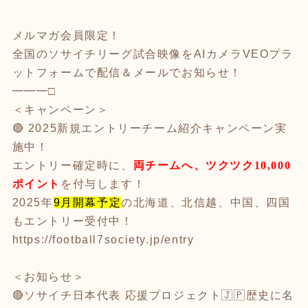
メルマガ会員限定！
全国のソサイチリーグ試合映像をAIカメラVEOプラ
ットフォームで配信＆メールでお知らせ！
━━━□
＜キャンペーン＞
🔴 2025新規エントリーチーム紹介キャンペーン実
施中！
エントリー確定時に、
両チームへ、ツクツク
10,000
ポイント
を付与します！
2025年
9月開幕予定
の北海道、北信越、中国、四国
もエントリー受付中！
https://football7society.jp/entry
＜お知らせ＞
🔴ソサイチ日本代表 応援プロジェクト🇯🇵歴史に名