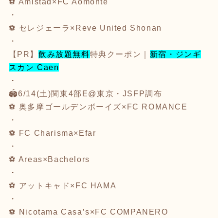
⚽️
Amistad×FC Aomonte
・
⚽️
セレジェーラ×Reve United Shonan
・
【PR】
飲み放題無料
特典クーポン｜
新宿・ジンギ
スカン Caen
・
🏟️6/14(土)関東4部E@東京・JSFP調布
⚽️
奥多摩ゴールデンボーイズ×FC ROMANCE
・
⚽️
FC Charisma×Efar
・
⚽️
Areas×Bachelors
・
⚽️
アットキャド×FC HAMA
・
⚽️
Nicotama Casa’s×FC COMPANERO