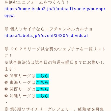
を刻むユニフォームをつくろう！
https://home.tsuku2.jp/f/football7society/ouenpr
oject
🔴 個人ソサイチならエフチャンネルカルチョ
https://labola.jp/r/event/3420/individual
🔴 ２０２５リーグ試合費のウェブチケを一覧リスト
に！
※試合費決済は試合日の前週火曜日までにお願いし
ます！
⚽️ 関東リーグは
こちら
⚽️ 東海リーグは
こちら
⚽️ 関西リーグは
こちら
⚽️ 沖縄リーグは
こちら
・
🔴 第8期ソサイチリーグレフェリー、経験者を募集