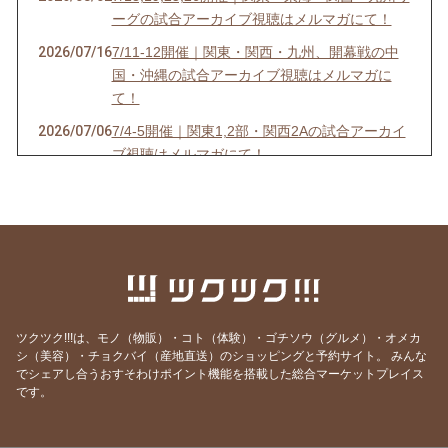
ーグの試合アーカイブ視聴はメルマガにて！
2026/07/16
7/11-12開催｜関東・関西・九州、開幕戦の中
国・沖縄の試合アーカイブ視聴はメルマガに
て！
2026/07/06
7/4-5開催｜関東1,2部・関西2Aの試合アーカイ
ブ視聴はメルマガにて！
2026/07/03
6/27-28開催｜関東4D,F・関西1,2D・九州S1リ
ーグの試合アーカイブ視聴はメルマガにて！
2026/06/25
【7/18開催】女子ソサイチ普及＆キャプテン翼
フィールド東住吉オープン記念！
2026/06/23
6/20-21開催｜関東4部AB・東海1部・関西2C・
九州リーグの試合アーカイブ視聴はメルマガに
ツクツク!!!は、モノ（物販）・コト（体験）・ゴチソウ（グルメ）・オメカ
て！
シ（美容）・チョクバイ（産地直送）のショッピングと予約サイト。
みんな
でシェアし合うおすそわけポイント機能を搭載した総合マーケットプレイス
2026/06/20
6/13-14開催｜関東3部ABC,4部E、九州リーグ
です。
の試合アーカイブ視聴はメルマガにて！
2026/06/13
6/6-7開催｜関東1部,2部、関西2部A、九州N1リ