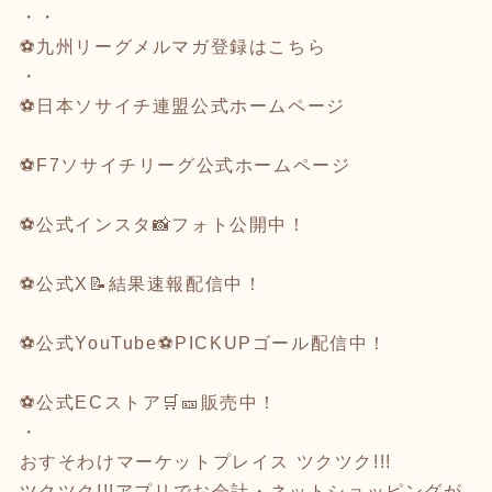
・・
⚽九州リーグメルマガ登録は
こちら
・
⚽️
日本ソサイチ連盟公式ホームページ
⚽
F7ソサイチリーグ公式ホームページ
⚽
公式インスタ
📸フォト公開中！
⚽
公式X
📝結果速報配信中！
⚽
公式YouTube
⚽️PICKUPゴール配信中！
⚽
公式ECストア
🛒🎫販売中！
・
おすそわけマーケットプレイス
ツクツク!!!
ツクツク!!!アプリでお会計・ネットショッピング
が