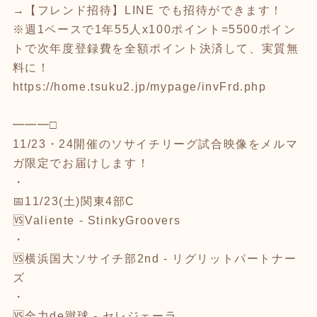
→【フレンド招待】LINE でも招待ができます！
※週1ペースで1年55人x100ポイント=5500ポイン
トで次年度登録費を全額ポイント決済して、実質無
料に！
https://home.tsuku2.jp/mypage/invFrd.php
━━━□
11/23・24開催のソサイチリーグ試合映像をメルマ
ガ限定でお届けします！
・
📅11/23(土)関東4部C
🆚
Valiente - StinkyGroovers
・
🆚
横浜国大ソサイチ部2nd - リグリットパートナー
ズ
・
🆚
全力de蹴球 - セレジェーラ