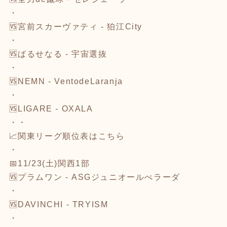
・
🆚
宮前スカーヴァティ - 狛江City
・
🆚
ばるせなる - 宇宙選抜
・
🆚
NEMN - VentodeLaranja
・
🆚
LIGARE - OXALA
・・
📈関東リーグ順位表は
こちら
・
📅11/23(土)関西1部
🆚
プラムワン - ASGジュニオールぺラーダ
・
🆚
DAVINCHI - TRYISM
・