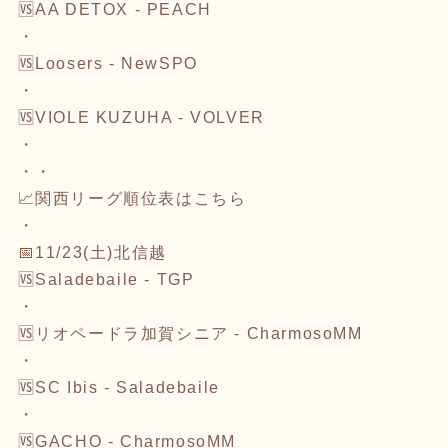
🆚
AA DETOX - PEACH
・
🆚
Loosers - NewSPO
・
🆚
VIOLE KUZUHA - VOLVER
・
・・
📈関西リーグ順位表は
こちら
・
📅11/23(土)北信越
🆚
Saladebaile - TGP
・
🆚
リオペードラ加賀シニア - CharmosoMM
・
🆚
SC Ibis - Saladebaile
・
🆚
GACHO - CharmosoMM