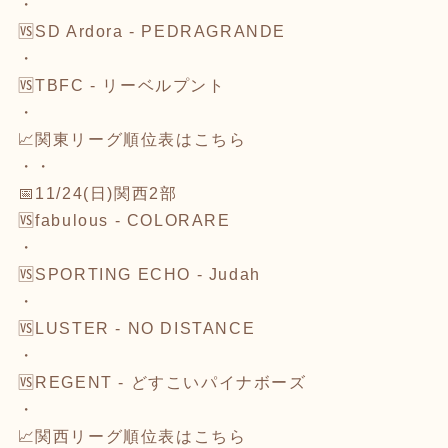
・
🆚
SD Ardora - PEDRAGRANDE
・
🆚
TBFC - リーベルプント
・
📈関東リーグ順位表は
こちら
・・
📅11/24(日)関西2部
🆚
fabulous - COLORARE
・
🆚
SPORTING ECHO - Judah
・
🆚
LUSTER - NO DISTANCE
・
🆚
REGENT - どすこいパイナボーズ
・
📈関西リーグ順位表は
こちら