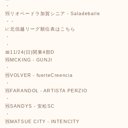
・
🆚
リオペードラ加賀シニア - Saladebaile
・・
📈北信越リーグ順位表は
こちら
・
・
📅11/24(日)関東4部D
🆚
MCKING - GUNJI
・
🆚
VOLVER - fuerteCreencia
・
🆚
FARANDOL - ARTISTA PERZIO
・
🆚
SANDYS - 安松SC
・
🆚
MATSUE CITY - INTENCITY