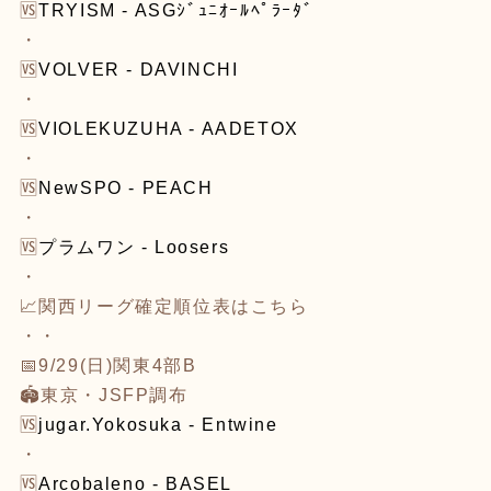
🆚
TRYISM - ASGｼﾞｭﾆｵｰﾙﾍﾟﾗｰﾀﾞ
・
🆚
VOLVER - DAVINCHI
・
🆚
VIOLEKUZUHA - AADETOX
・
🆚
NewSPO - PEACH
・
🆚
プラムワン - Loosers
・
📈関西リーグ確定順位表は
こちら
・・
📅9/29(日)関東4部B
🏟東京・JSFP調布
🆚
jugar.Yokosuka - Entwine
・
🆚
Arcobaleno - BASEL