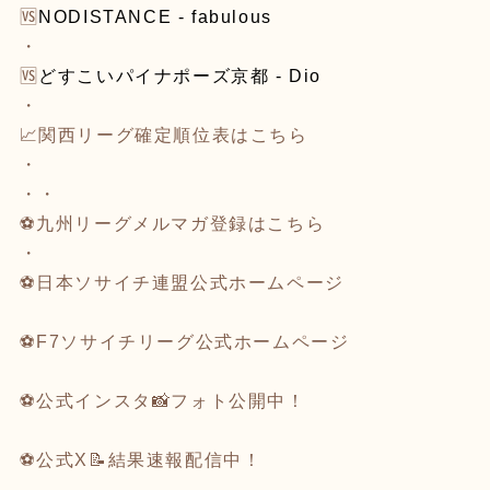
🆚
NODISTANCE - fabulous
・
🆚
どすこいパイナポーズ京都 - Dio
・
📈関西リーグ確定順位表は
こちら
・
・・
⚽九州リーグメルマガ登録は
こちら
・
⚽️
日本ソサイチ連盟公式ホームページ
⚽
F7ソサイチリーグ公式ホームページ
⚽
公式インスタ
📸フォト公開中！
⚽
公式X
📝結果速報配信中！