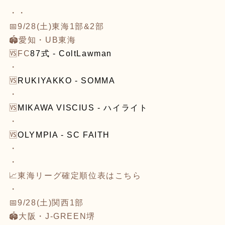
・・
📅9/28(土)東海1部&2部
🏟愛知・UB東海
🆚
FC
87式 - ColtLawman
・
🆚
RUKIYAKKO - SOMMA
・
🆚
MIKAWA VISCIUS - ハイライト
・
🆚
OLYMPIA - SC FAITH
・
・
📈東海リーグ確定順位表は
こちら
・
📅9/28(土)関西1部
🏟大阪・J-GREEN堺