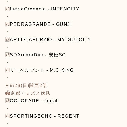
・
🆚
fuerteCreencia - INTENCITY
・
🆚
PEDRAGRANDE - GUNJI
・
🆚
ARTISTAPERZIO - MATSUECITY
・
🆚
SDArdoraDuo - 安松SC
・
🆚
リーベルプント - M.C.KING
・
📅9/29(日)関西2部
🏟京都・ミズノ伏見
🆚
COLORARE - Judah
・
🆚
SPORTINGECHO - REGENT
・