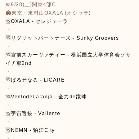
📅9/28(土)関東4部C
🏟東京・東村山OXALA (オシャラ)
🆚
OXALA - セレジェーラ
・
🆚
リグリットパートナーズ - Stinky Groovers
・
🆚
宮前スカーヴァティー - 横浜国立大学体育会ソサ
イチ部2nd
・
🆚
ばるせなる - LIGARE
・
🆚
VentodeLaranja - 全力de蹴球
・
🆚
宇宙選抜 - Valiente
・
🆚
NEMN - 狛江City
・