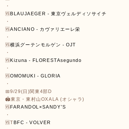
・
🆚
BLAUJAEGER - 東京ヴェルディソサイチ
・
🆚
ANCIANO - カヴァリエーレ栄
・
🆚
横浜グーテンモルゲン - OJT
・
🆚
Kizuna - FLORESTAsegundo
・
🆚
OMOMUKI - GLORIA
・
📅9/29(日)関東4部D
🏟東京・東村山OXALA (オシャラ)
🆚
FARANDOL×SANDY’S
・
🆚
T
BFC - VOLVER