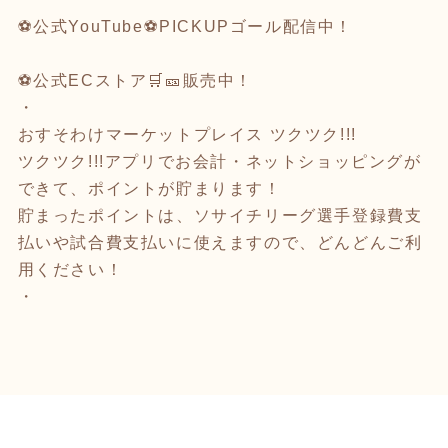
⚽
公式YouTube
⚽️PICKUPゴール配信中！
⚽
公式ECストア
🛒🎫販売中！
・
おすそわけマーケットプレイス
ツクツク!!!
ツクツク!!!アプリでお会計・ネットショッピング
が
できて、ポイントが貯まります！
貯まったポイントは、ソサイチリーグ選手登録費支
払いや試合費支払いに使えますので、どんどんご利
用ください！
・