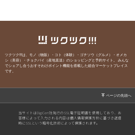
2026/07/03
6/27-28開催｜関東4D,F・関西1,2D・九州S1リ
ーグの試合アーカイブ視聴はメルマガにて！
2026/06/25
【7/18開催】女子ソサイチ普及＆キャプテン翼
フィールド東住吉オープン記念！
2026/06/23
6/20-21開催｜関東4部AB・東海1部・関西2C・
九州リーグの試合アーカイブ視聴はメルマガに
ツクツク!!!は、モノ（物販）・コト（体験）・ゴチソウ（グルメ）・オメカ
て！
シ（美容）・チョクバイ（産地直送）のショッピングと予約サイト。
みんな
でシェアし合うおすそわけポイント機能を搭載した総合マーケットプレイス
2026/06/20
6/13-14開催｜関東3部ABC,4部E、九州リーグ
です。
の試合アーカイブ視聴はメルマガにて！
2026/06/13
6/6-7開催｜関東1部,2部、関西2部A、九州N1リ
ーグの試合アーカイブ視聴はメルマガにて！
2026/06/07
⚽F7ソサイチリーグ｜5/30-31開催｜関東・関
西リーグ試合視聴はメルマガにて！
当サイトはDigiCert社発行のSSL電子証明書を使用しており、お
客様によって入力される内容は個人情報保護方針に基づき送信
2026/05/30
⚽F7ソサイチリーグ｜5/23-24開催｜関東・東
時にSSLという暗号化技術によって保護されます。
海・関西・九州試合視聴はメルマガにて！
2026/05/24
⚽F7ソサイチリーグ｜5/16-17開催｜関東・東