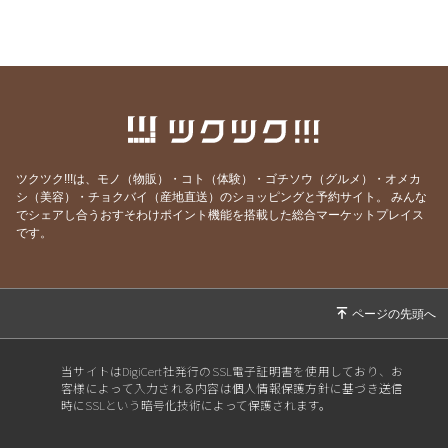
2026/07/03
6/27-28開催｜関東4D,F・関西1,2D・九州S1リ
ーグの試合アーカイブ視聴はメルマガにて！
2026/06/25
【7/18開催】女子ソサイチ普及＆キャプテン翼
フィールド東住吉オープン記念！
2026/06/23
6/20-21開催｜関東4部AB・東海1部・関西2C・
九州リーグの試合アーカイブ視聴はメルマガに
ツクツク!!!は、モノ（物販）・コト（体験）・ゴチソウ（グルメ）・オメカ
て！
シ（美容）・チョクバイ（産地直送）のショッピングと予約サイト。
みんな
でシェアし合うおすそわけポイント機能を搭載した総合マーケットプレイス
2026/06/20
6/13-14開催｜関東3部ABC,4部E、九州リーグ
です。
の試合アーカイブ視聴はメルマガにて！
2026/06/13
6/6-7開催｜関東1部,2部、関西2部A、九州N1リ
ーグの試合アーカイブ視聴はメルマガにて！
2026/06/07
⚽F7ソサイチリーグ｜5/30-31開催｜関東・関
西リーグ試合視聴はメルマガにて！
当サイトはDigiCert社発行のSSL電子証明書を使用しており、お
客様によって入力される内容は個人情報保護方針に基づき送信
2026/05/30
⚽F7ソサイチリーグ｜5/23-24開催｜関東・東
時にSSLという暗号化技術によって保護されます。
海・関西・九州試合視聴はメルマガにて！
2026/05/24
⚽F7ソサイチリーグ｜5/16-17開催｜関東・東