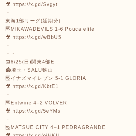
🎥
https://x.gd/Svgyt
・
東海1部リーグ(延期分)
🆚MIKAWADEVILS 1-6 Pouca elite
🎥
https://x.gd/wBbU5
・
・・
📅6/25(日)関東4部E
🏟埼玉・SALU狭山
🆚イナズマイレブン 5-1 GLORIA
🎥
https://x.gd/KbtE1
・
🆚Entwine 4–2 VOLVER
🎥
https://x.gd/5eYMs
・
🆚MATSUE CITY 4–1 PEDRAGRANDE
🎥
https://x.gd/ejHKU