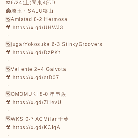
📅6/24(土)関東4部D
🏟埼玉・SALU狭山
🆚Amistad 8-2 Hermosa
🎥
https://x.gd/UHWJ3
・
🆚jugarYokosuka 6-3 StinkyGroovers
🎥
https://x.gd/DzPKt
・
🆚Valiente 2–4 Gaivota
🎥
https://x.gd/etD07
・
🆚OMOMUKI 8-0 串串族
🎥
https://x.gd/ZHevU
・
🆚WKS 0-7 ACMilan千葉
🎥
https://x.gd/KCIqA
・