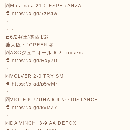
🆚Matamata 21-0 ESPERANZA
🎥
https://x.gd/7zP4w
・
・・
📅6/24(土)関西1部
🏟大阪・JGREEN堺
🆚ASGジュニオール 6-2 Loosers
🎥
https://x.gd/Rxy2D
・
🆚VOLVER 2-0 TRYISM
🎥
https://x.gd/p5wMr
・
🆚VIOLE KUZUHA 6-4 NO DISTANCE
🎥
https://x.gd/kvMZk
・
🆚DA VINCHI 3-9 AA.DETOX