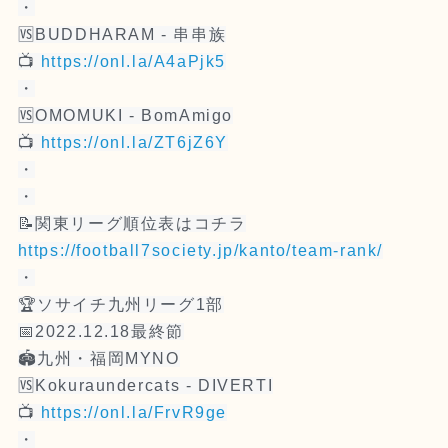
・
🆚BUDDHARAM - 串串族
📺
https://onl.la/A4aPjk5
・
🆚OMOMUKI - BomAmigo
📺
https://onl.la/ZT6jZ6Y
・
・
📝関東リーグ順位表はコチラ
https://football7society.jp/kanto/team-rank/
・
🏆ソサイチ九州リーグ1部
📅2022.12.18最終節
🏟九州・福岡MYNO
🆚Kokuraundercats - DIVERTI
📺
https://onl.la/FrvR9ge
・