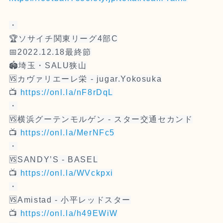
・
🏆ソサイチ関東リーグ4部C
📅2022.12.18最終節
🏟埼玉・SALU狭山
🆚カヴァリエーレ栄 - jugar.Yokosuka
📺
https://onl.la/nF8rDqL
・
🆚横浜グーテンモルゲン - スター交通セカンド
📺
https://onl.la/MerNFc5
・
🆚SANDY’S - BASEL
📺
https://onl.la/WVckpxi
・
🆚Amistad - 小平レッドスター
📺
https://onl.la/h49EWiW