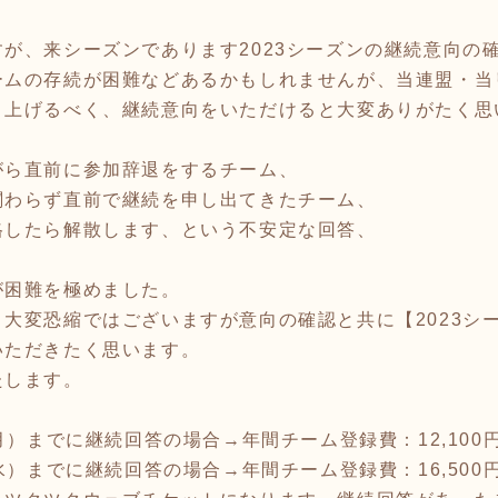
が、来シーズンであります2023シーズンの継続意向の
ームの存続が困難などあるかもしれませんが、当連盟・当
り上げるべく、継続意向をいただけると大変ありがたく思
がら直前に参加辞退をするチーム、
関わらず直前で継続を申し出てきたチーム、
格したら解散します、という不安定な回答、
が困難を極めました。
大変恐縮ではございますが意向の確認と共に【2023シ
いただきたく思います。
たします。
月）までに継続回答の場合→年間チーム登録費：12,100
水）までに継続回答の場合→年間チーム登録費：16,500