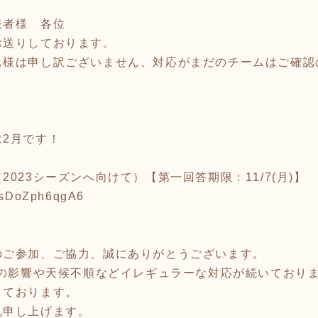
表者様 各位
お送りしております。
ム様は申し訳ございません、対応がまだのチームはご確認
2月です！
023シーズンへ向けて）【第一回答期限：11/7(月)】
7JsDoZph6qgA6
のご参加、ご協力、誠にありがとうございます。
禍の影響や天候不順などイレギュラーな対応が続いており
きております。
礼申し上げます。