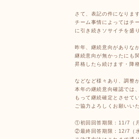
さて、表記の件になります
チーム事情によってはチ
に引き続きソサイチを盛
昨年、継続意向がありな
継続意向が無かったにも
昇格したら続けます・降
などなど様々あり、調整
本年の継続意向確認では、
もって継続確定とさせて
ご協力よろしくお願いい
①初回回答期限：11/7（
②最終回答期限：12/7（