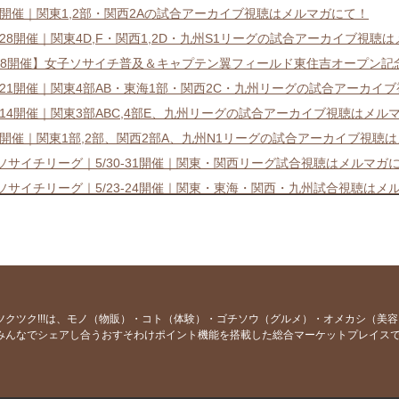
4-5開催｜関東1,2部・関西2Aの試合アーカイブ視聴はメルマガにて！
27-28開催｜関東4D,F・関西1,2D・九州S1リーグの試合アーカイブ視聴
/18開催】女子ソサイチ普及＆キャプテン翼フィールド東住吉オープン記
20-21開催｜関東4部AB・東海1部・関西2C・九州リーグの試合アーカ
13-14開催｜関東3部ABC,4部E、九州リーグの試合アーカイブ視聴はメル
6-7開催｜関東1部,2部、関西2部A、九州N1リーグの試合アーカイブ視聴
7ソサイチリーグ｜5/30-31開催｜関東・関西リーグ試合視聴はメルマガ
7ソサイチリーグ｜5/23-24開催｜関東・東海・関西・九州試合視聴はメ
7ソサイチリーグ｜5/16-17開催｜関東・東海・関西・九州試合視聴はメ
イチリーグ競技系チームマッチメイクが全国でスタート！
7ソサイチリーグ｜5/9-10開催｜関東・関西・九州試合視聴はメルマガに
7ソサイチリーグ｜4/25-5/2開催｜関東・東海・関西・九州試合視聴は
7ソサイチリーグ｜4/18-19開催｜関東・東海・関西・九州試合視聴はメ
ツクツク!!!は、モノ（物販）・コト（体験）・ゴチソウ（グルメ）・オメカシ（美
みんなでシェアし合うおすそわけポイント機能を搭載した総合マーケットプレイス
7ソサイチリーグ｜4/11-12開催｜関東・関西・九州試合視聴はメルマガ
7ソサイチリーグ｜4/4-5開催｜関東1.2,関西2A,九州N1試合視聴はメル
7ソサイチリーグ｜3/28-29開催｜関東,東海,関西,九州の試合視聴はメル