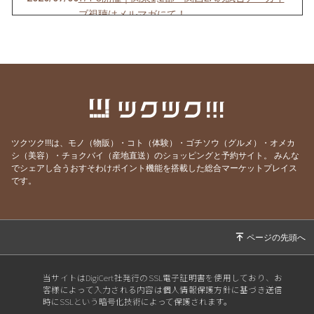
ブ視聴はメルマガにて！
2026/07/03
6/27-28開催｜関東4D,F・関西1,2D・九州S1リ
ーグの試合アーカイブ視聴はメルマガにて！
2026/06/25
【7/18開催】女子ソサイチ普及＆キャプテン翼
フィールド東住吉オープン記念！
2026/06/23
6/20-21開催｜関東4部AB・東海1部・関西2C・
九州リーグの試合アーカイブ視聴はメルマガに
ツクツク!!!は、モノ（物販）・コト（体験）・ゴチソウ（グルメ）・オメカ
て！
シ（美容）・チョクバイ（産地直送）のショッピングと予約サイト。
みんな
でシェアし合うおすそわけポイント機能を搭載した総合マーケットプレイス
2026/06/20
6/13-14開催｜関東3部ABC,4部E、九州リーグ
です。
の試合アーカイブ視聴はメルマガにて！
2026/06/13
6/6-7開催｜関東1部,2部、関西2部A、九州N1リ
ーグの試合アーカイブ視聴はメルマガにて！
2026/06/07
⚽F7ソサイチリーグ｜5/30-31開催｜関東・関
西リーグ試合視聴はメルマガにて！
当サイトはDigiCert社発行のSSL電子証明書を使用しており、お
客様によって入力される内容は個人情報保護方針に基づき送信
2026/05/30
⚽F7ソサイチリーグ｜5/23-24開催｜関東・東
時にSSLという暗号化技術によって保護されます。
海・関西・九州試合視聴はメルマガにて！