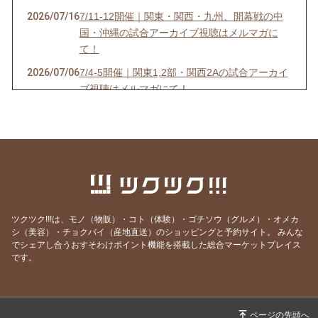
2026/07/16
7/11-12開催｜関東・関西・九州、開幕戦の中
国・沖縄の試合アーカイブ視聴はメルマガに
て！
2026/07/06
7/4-5開催｜関東1,2部・関西2Aの試合アーカイ
ブ視聴はメルマガにて！
2026/07/03
6/27-28開催｜関東4D,F・関西1,2D・九州S1リ
ーグの試合アーカイブ視聴はメルマガにて！
2026/06/25
【7/18開催】女子ソサイチ普及＆キャプテン翼
フィールド東住吉オープン記念！
2026/06/23
6/20-21開催｜関東4部AB・東海1部・関西2C・
九州リーグの試合アーカイブ視聴はメルマガに
ツクツク!!!は、モノ（物販）・コト（体験）・ゴチソウ（グルメ）・オメカ
て！
シ（美容）・チョクバイ（産地直送）のショッピングと予約サイト。
みんな
でシェアし合うおすそわけポイント機能を搭載した総合マーケットプレイス
2026/06/20
6/13-14開催｜関東3部ABC,4部E、九州リーグ
です。
の試合アーカイブ視聴はメルマガにて！
2026/06/13
6/6-7開催｜関東1部,2部、関西2部A、九州N1リ
ーグの試合アーカイブ視聴はメルマガにて！