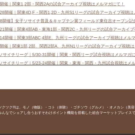
4-5開催｜関東1,2部・関西2Aの試合アーカイブ視聴はメルマガにて！
27-28開催｜関東4D,F・関西1,2D・九州S1リーグの試合アーカイブ視聴
/18開催】女子ソサイチ普及＆キャプテン翼フィールド東住吉オープン記
20-21開催｜関東4部AB・東海1部・関西2C・九州リーグの試合アーカ
13-14開催｜関東3部ABC,4部E、九州リーグの試合アーカイブ視聴はメル
6-7開催｜関東1部,2部、関西2部A、九州N1リーグの試合アーカイブ視聴
7ソサイチリーグ｜5/30-31開催｜関東・関西リーグ試合視聴はメルマガ
7ソサイチリーグ｜5/23-24開催｜関東・東海・関西・九州試合視聴はメ
7ソサイチリーグ｜5/16-17開催｜関東・東海・関西・九州試合視聴はメ
イチリーグ競技系チームマッチメイクが全国でスタート！
7ソサイチリーグ｜5/9-10開催｜関東・関西・九州試合視聴はメルマガに
7ソサイチリーグ｜4/25-5/2開催｜関東・東海・関西・九州試合視聴は
7ソサイチリーグ｜4/18-19開催｜関東・東海・関西・九州試合視聴はメ
ツクツク!!!は、モノ（物販）・コト（体験）・ゴチソウ（グルメ）・オメカシ（美
みんなでシェアし合うおすそわけポイント機能を搭載した総合マーケットプレイス
7ソサイチリーグ｜4/11-12開催｜関東・関西・九州試合視聴はメルマガ
7ソサイチリーグ｜4/4-5開催｜関東1.2,関西2A,九州N1試合視聴はメル
7ソサイチリーグ｜3/28-29開催｜関東,東海,関西,九州の試合視聴はメル