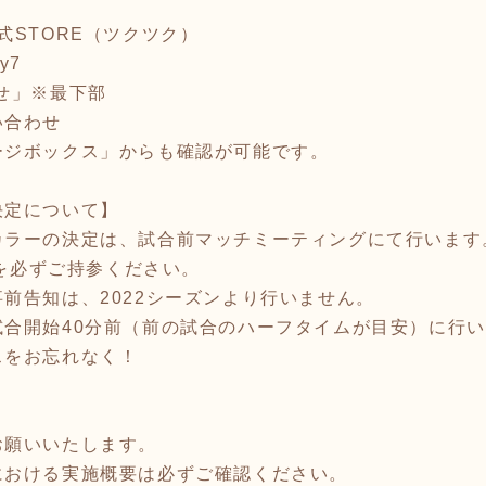
式STORE（ツクツク）
ty7
せ」※最下部
い合わせ
ージボックス」からも確認が可能です。
決定について】
カラーの決定は、試合前マッチミーティングにて行います
dを必ずご持参ください。
前告知は、2022シーズンより行いません。
試合開始40分前（前の試合のハーフタイムが目安）に行
スをお忘れなく！
お願いいたします。
における実施概要は必ずご確認ください。