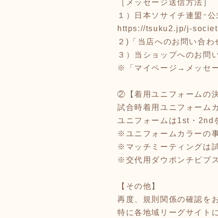
［メッセージ送信方法］
１）日本ソサイチ連盟ｰ公
https://tsuku2.jp/j-socie
２)「当店へのお問い合わ
３）当ショップへのお問
※「マイページ→メッセ
②【着用ユニフォームの
試合時着用ユニフォーム
ユニフォームは1st・2n
※ユニフォームカラーの事
※マッチミーティングは
※交代用ダウポンチビブ
【その他】
再度、規則関係の確認を
特に各地域リーグサイト