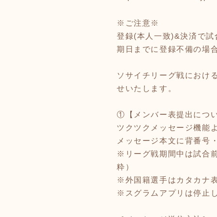
※ご注意※
登録(本人一致)&決済で
期日までに登録不備の場
ソサイチリーグ戦におけ
せいたします。
①【メンバー表提出につ
ツクツクメッセージ機能
メッセージ本文に背番号
※リーグ戦期間中は試合
粋）
※外国籍選手はカタカナ
※スグラムアプリは停止