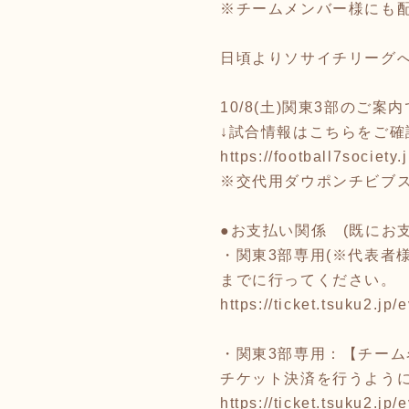
※チームメンバー様にも
日頃よりソサイチリーグ
10/8(土)関東3部のご案
↓試合情報はこちらをご確
https://football7society.
※交代用ダウポンチビブ
●お支払い関係 (既にお
・関東3部専用(※代表者
までに行ってください。
https://ticket.tsuku2.j
・関東3部専用：【チーム
チケット決済を行うよう
https://ticket.tsuku2.j