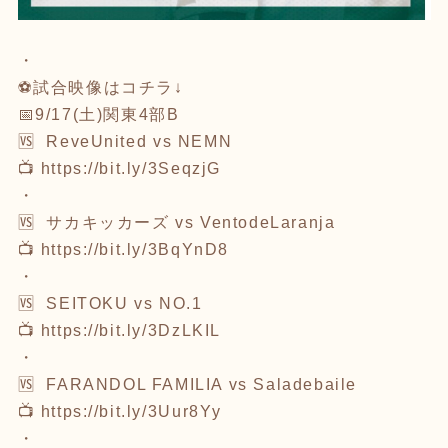
・
⚽試合映像はコチラ↓
📅9/17(土)関東4部B
🆚 ReveUnited vs NEMN
📺 https://bit.ly/3SeqzjG
・
🆚 サカキッカーズ vs VentodeLaranja
📺 https://bit.ly/3BqYnD8
・
🆚 SEITOKU vs NO.1
📺 https://bit.ly/3DzLKIL
・
🆚 FARANDOL FAMILIA vs Saladebaile
📺 https://bit.ly/3Uur8Yy
・