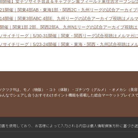
/18開催】女子ソサイチ普及＆キャプテン翼フィールド東住吉オープン記
20-21開催｜関東4部AB・東海1部・関西2C・九州リーグの試合アーカ
13-14開催｜関東3部ABC,4部E、九州リーグの試合アーカイブ視聴はメル
6-7開催｜関東1部,2部、関西2部A、九州N1リーグの試合アーカイブ視聴
7ソサイチリーグ｜5/30-31開催｜関東・関西リーグ試合視聴はメルマガ
7ソサイチリーグ｜5/23-24開催｜関東・東海・関西・九州試合視聴はメ
7ソサイチリーグ｜5/16-17開催｜関東・東海・関西・九州試合視聴はメ
イチリーグ競技系チームマッチメイクが全国でスタート！
7ソサイチリーグ｜5/9-10開催｜関東・関西・九州試合視聴はメルマガに
7ソサイチリーグ｜4/25-5/2開催｜関東・東海・関西・九州試合視聴は
7ソサイチリーグ｜4/18-19開催｜関東・東海・関西・九州試合視聴はメ
ツクツク!!!は、モノ（物販）・コト（体験）・ゴチソウ（グルメ）・オメカシ（美
みんなでシェアし合うおすそわけポイント機能を搭載した総合マーケットプレイス
7ソサイチリーグ｜4/11-12開催｜関東・関西・九州試合視聴はメルマガ
7ソサイチリーグ｜4/4-5開催｜関東1.2,関西2A,九州N1試合視聴はメル
7ソサイチリーグ｜3/28-29開催｜関東,東海,関西,九州の試合視聴はメル
7ソサイチリーグ｜3/21-22開催｜関東,東海,関西,九州の試合視聴はメル
L電子証明書を使用しており、お客様によって入力される内容は個人情報保護方針に基づき
7ソサイチリーグ｜3/14-15開催｜関東3ABC,関西2C,九州N2の試合視