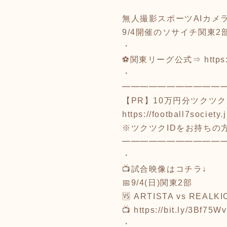
無人撮影スポーツAIカメ
9/4開催のソサイチ関東
・
⚽関東リーグ公式⇒
https
・
━━━━━━━━━━━
【PR】10万円分ツクツ
https://football7society
※ツクツクIDをお持ちの
━━━━━━━━━━━
・
📺試合映像はコチラ↓
📅9/4(日)関東2部
🆚 ARTISTA vs REALK
📺
https://bit.ly/3Bf75Wv
・