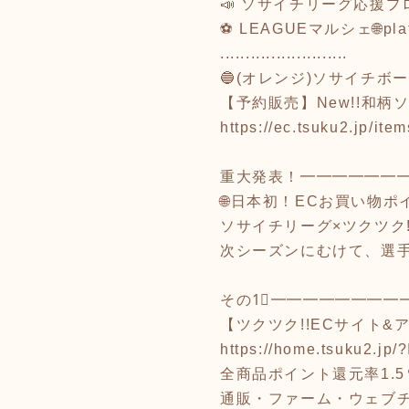
📣 ソサイチリーグ応援
⚽ LEAGUEマルシェ🌐plat
.........................
🔵(オレンジ)ソサイチ
【予約販売】New!!和柄
https://ec.tsuku2.jp/i
重大発表！━━━━━━
🌐日本初！ECお買い物
ソサイチリーグ×ツクツク
次シーズンにむけて、選手
その1⃣━━━━━━━━
【ツクツク!!ECサイト&
https://home.tsuku2.jp
全商品ポイント還元率1.
通販・ファーム・ウェブ