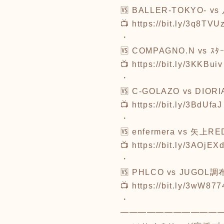
🆚 BALLER-TOKYO- v
📺
https://bit.ly/3q8TVU
・
🆚 COMPAGNO.N vs ｽ
📺
https://bit.ly/3KKBuiv
・
🆚 C-GOLAZO vs DIORI
📺
https://bit.ly/3BdUfaJ
・
🆚 enfermera vs 矢上R
📺
https://bit.ly/3AOjEX
・
🆚 PHLCO vs JUGOL調
📺
https://bit.ly/3wW877
・
━━━━━━━━━━━