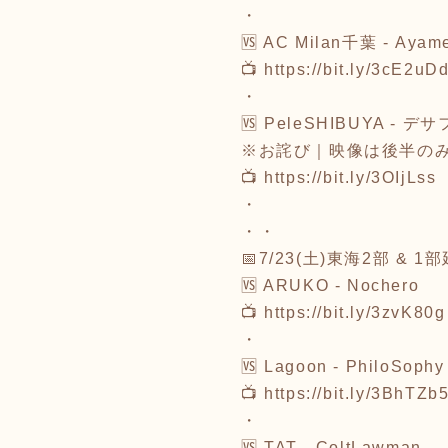
・
🆚 AC Milan千葉 - Ayam
📺 https://bit.ly/3cE2uD
・
🆚 PeleSHIBUYA - 
※お詫び｜映像は後半の
📺 https://bit.ly/3OIjLss
・
・・
📅7/23(土)東海2部 & 1
🆚 ARUKO - Nochero
📺 https://bit.ly/3zvK80g
・
🆚 Lagoon - PhiloSophy
📺 https://bit.ly/3BhTZb
・
🆚 TAT - ColtLawman