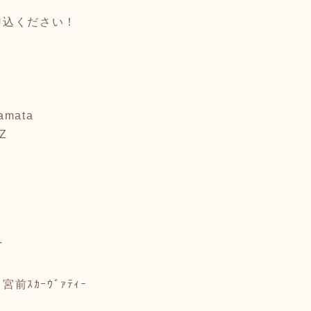
申込ください！
tamata
NZ
T
- 宮前ｽｶｰｳﾞｧﾃｨｰ