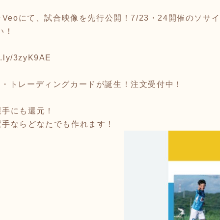
Veoにて、試合映像を先行公開！7/23・24開催のソサ
い！
it.ly/3zyK9AE
ー・トレーディングカードが誕生！注文受付中！
選手にも還元！
選手ならどなたでも作れます！