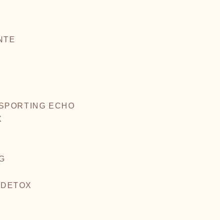
ENTE
- SPORTING ECHO
X
OG
A.DETOX
b