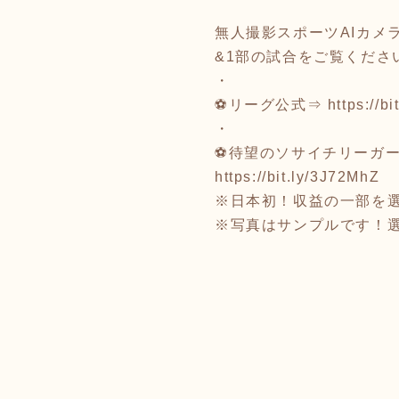
無人撮影スポーツAIカメラ
&1部の試合をご覧くださ
・
⚽リーグ公式⇒
https://b
・
⚽待望のソサイチリーガ
https://bit.ly/3J72MhZ
※日本初！収益の一部を
※写真はサンプルです！