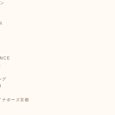
ワン
R
ANCE
B
キング
4
いパイナポーズ京都