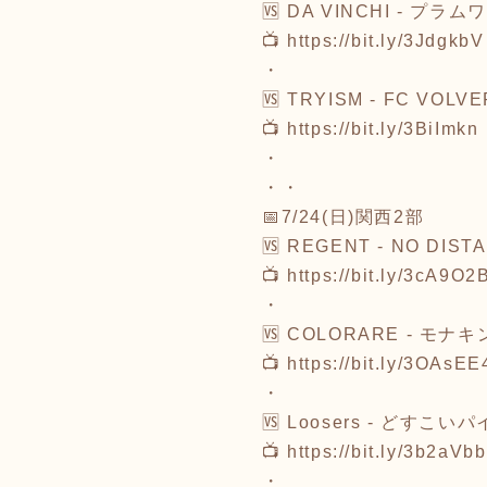
🆚 DA VINCHI - プラム
📺 https://bit.ly/3JdgkbV
・
🆚 TRYISM - FC VOLVE
📺 https://bit.ly/3BiImkn
・
・・
📅7/24(日)関西2部
🆚 REGENT - NO DIST
📺 https://bit.ly/3cA9O2
・
🆚 COLORARE - モナ
📺 https://bit.ly/3OAsEE
・
🆚 Loosers - どすこ
📺 https://bit.ly/3b2aVbb
・