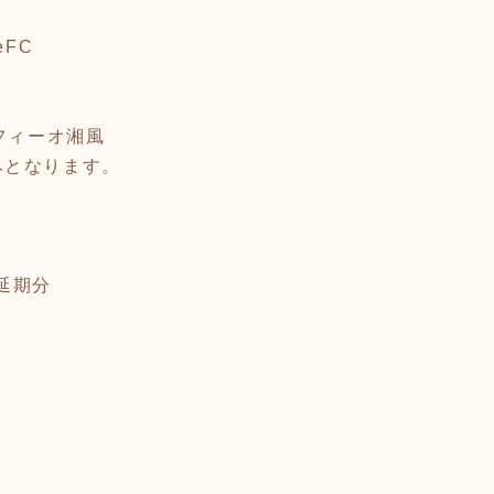
eFC
d
デサフィーオ湘風
みとなります。
部延期分
5