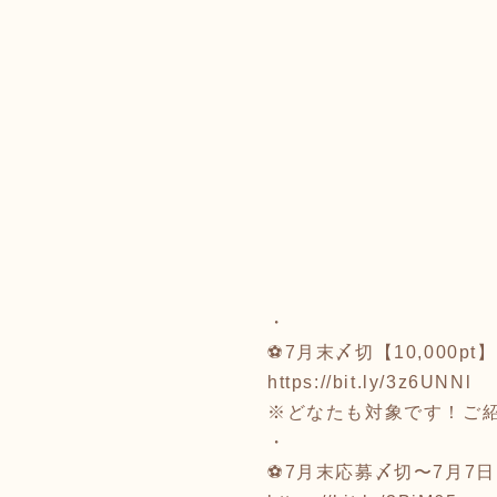
・
⚽7月末〆切【10,00
https://bit.ly/3z6UNNl
※どなたも対象です！ご
・
⚽7月末応募〆切〜7月7