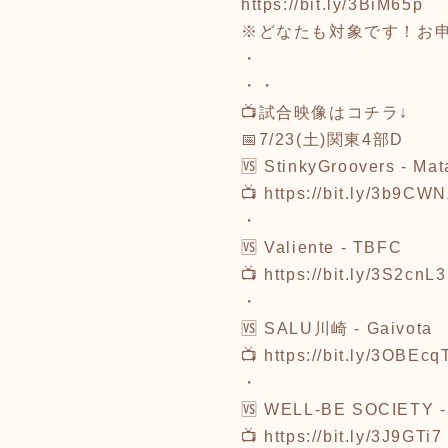
https://bit.ly/3BiM65p
※どなたも対象です！お
・
・・
📺試合映像はコチラ↓
📅7/23(土)関東4部D
🆚 StinkyGroovers - Ma
📺 https://bit.ly/3b9CW
・
🆚 Valiente - TBFC
📺 https://bit.ly/3S2cnL3
・
🆚 SALU川崎 - Gaivota
📺 https://bit.ly/3OBEcq
・
🆚 WELL-BE SOCIETY 
📺 https://bit.ly/3J9GTi7