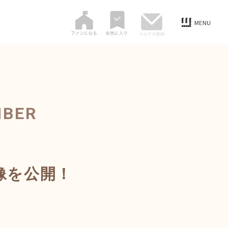
MBER
像を公開！