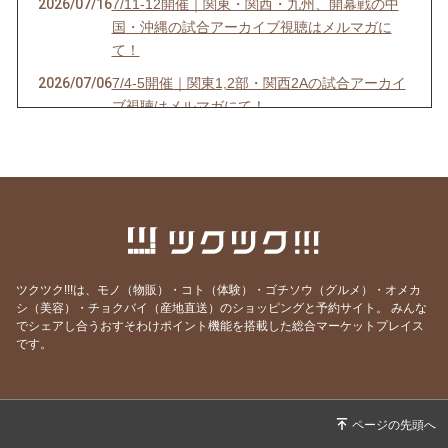
2026/07/16
7/11-12開催｜関東・関西・九州、開幕戦の中
国・沖縄の試合アーカイブ視聴はメルマガに
て！
2026/07/06
7/4-5開催｜関東1,2部・関西2Aの試合アーカイ
ブ視聴はメルマガにて！
2026/07/03
6/27-28開催｜関東4D,F・関西1,2D・九州S1リ
ーグの試合アーカイブ視聴はメルマガにて！
2026/06/25
【7/18開催】女子ソサイチ普及＆キャプテン翼
フィールド東住吉オープン記念！
2026/06/23
6/20-21開催｜関東4部AB・東海1部・関西2C・
九州リーグの試合アーカイブ視聴はメルマガに
ツクツク!!!は、モノ（物販）・コト（体験）・ゴチソウ（グルメ）・オメカ
て！
シ（美容）・チョクバイ（産地直送）のショッピングと予約サイト。
みんな
でシェアし合うおすそわけポイント機能を搭載した総合マーケットプレイス
2026/06/20
6/13-14開催｜関東3部ABC,4部E、九州リーグ
です。
の試合アーカイブ視聴はメルマガにて！
2026/06/13
6/6-7開催｜関東1部,2部、関西2部A、九州N1リ
ーグの試合アーカイブ視聴はメルマガにて！
2026/06/07
⚽F7ソサイチリーグ｜5/30-31開催｜関東・関