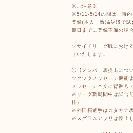
※ご注意※
※5/11-5/14の間
登録(本人一致)&決済で
期日までに登録不備の場
ソサイチリーグ戦におけ
せいたします。
①【メンバー表提出につ
ツクツクメッセージ機能
メッセージ本文に背番号
※リーグ戦期間中は試合
粋）
※外国籍選手はカタカナ
※スグラムアプリは停止