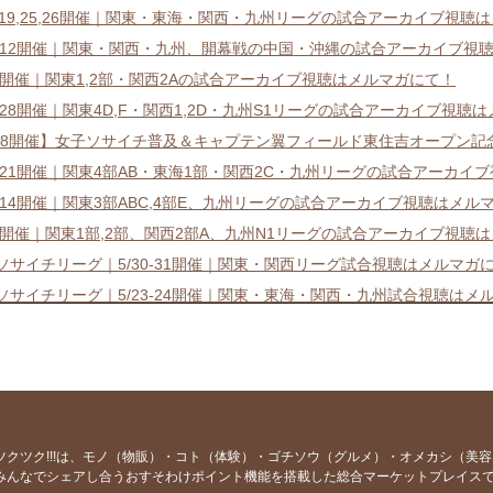
18,19,25,26開催｜関東・東海・関西・九州リーグの試合アーカイブ視聴
11-12開催｜関東・関西・九州、開幕戦の中国・沖縄の試合アーカイブ視
4-5開催｜関東1,2部・関西2Aの試合アーカイブ視聴はメルマガにて！
27-28開催｜関東4D,F・関西1,2D・九州S1リーグの試合アーカイブ視聴
/18開催】女子ソサイチ普及＆キャプテン翼フィールド東住吉オープン記
20-21開催｜関東4部AB・東海1部・関西2C・九州リーグの試合アーカ
13-14開催｜関東3部ABC,4部E、九州リーグの試合アーカイブ視聴はメル
6-7開催｜関東1部,2部、関西2部A、九州N1リーグの試合アーカイブ視聴
7ソサイチリーグ｜5/30-31開催｜関東・関西リーグ試合視聴はメルマガ
7ソサイチリーグ｜5/23-24開催｜関東・東海・関西・九州試合視聴はメ
7ソサイチリーグ｜5/16-17開催｜関東・東海・関西・九州試合視聴はメ
イチリーグ競技系チームマッチメイクが全国でスタート！
7ソサイチリーグ｜5/9-10開催｜関東・関西・九州試合視聴はメルマガに
7ソサイチリーグ｜4/25-5/2開催｜関東・東海・関西・九州試合視聴は
7ソサイチリーグ｜4/18-19開催｜関東・東海・関西・九州試合視聴はメ
ツクツク!!!は、モノ（物販）・コト（体験）・ゴチソウ（グルメ）・オメカシ（美
みんなでシェアし合うおすそわけポイント機能を搭載した総合マーケットプレイス
7ソサイチリーグ｜4/11-12開催｜関東・関西・九州試合視聴はメルマガ