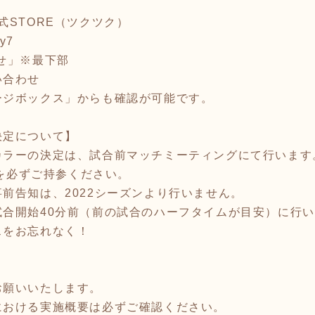
式STORE（ツクツク）
ty7
せ」※最下部
い合わせ
ージボックス」からも確認が可能です。
決定について】
カラーの決定は、試合前マッチミーティングにて行います
dを必ずご持参ください。
前告知は、2022シーズンより行いません。
試合開始40分前（前の試合のハーフタイムが目安）に行
スをお忘れなく！
お願いいたします。
における実施概要は必ずご確認ください。