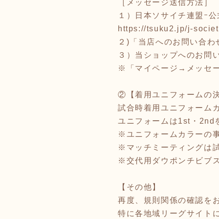
［メッセージ送信方法］
１）日本ソサイチ連盟ｰ公
https://tsuku2.jp/j-socie
２)「当店へのお問い合わ
３）当ショップへのお問
※「マイページ→メッセ
②【着用ユニフォームの
試合時着用ユニフォーム
ユニフォームは1st・2n
※ユニフォームカラーの事
※マッチミーティングは
※交代用ダウポンチビブ
【その他】
再度、規則関係の確認を
特に各地域リーグサイト