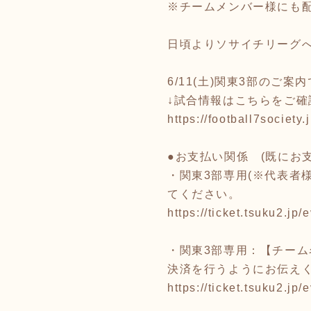
※チームメンバー様にも
日頃よりソサイチリーグ
6/11(土)関東3部のご案
↓試合情報はこちらをご確
https://football7society.
●お支払い関係 (既にお
・関東3部専用(※代表者様
てください。
https://ticket.tsuku2.j
・関東3部専用：【チーム
決済を行うようにお伝え
https://ticket.tsuku2.j