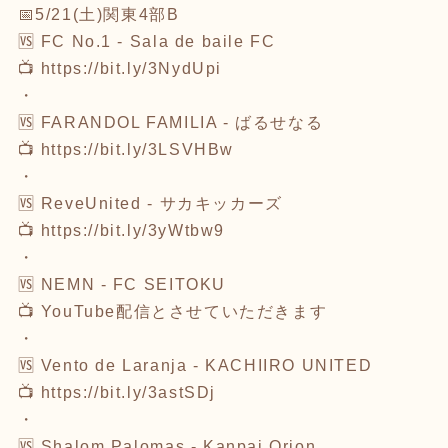
📅5/21(土)関東4部B
🆚 FC No.1 - Sala de baile FC
📺
https://bit.ly/3NydUpi
・
🆚 FARANDOL FAMILIA - ばるせなる
📺
https://bit.ly/3LSVHBw
・
🆚 ReveUnited - サカキッカーズ
📺
https://bit.ly/3yWtbw9
・
🆚 NEMN - FC SEITOKU
📺 YouTube配信とさせていただきます
・
🆚 Vento de Laranja - KACHIIRO UNITED
📺
https://bit.ly/3astSDj
・
🆚 Shalom Palomas - Kanpai Orion