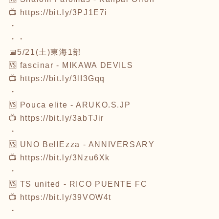
📺
https://bit.ly/3PJ1E7i
・
・・
📅5/21(土)東海1部
🆚 fascinar - MIKAWA DEVILS
📺
https://bit.ly/3lI3Gqq
・
🆚 Pouca elite - ARUKO.S.JP
📺
https://bit.ly/3abTJir
・
🆚 UNO BellEzza - ANNIVERSARY
📺
https://bit.ly/3Nzu6Xk
・
🆚 TS united - RICO PUENTE FC
📺
https://bit.ly/39VOW4t
・