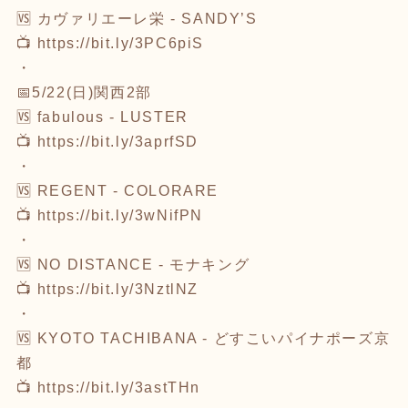
🆚 カヴァリエーレ栄 - SANDY’S
📺
https://bit.ly/3PC6piS
・
📅5/22(日)関西2部
🆚 fabulous - LUSTER
📺
https://bit.ly/3aprfSD
・
🆚 REGENT - COLORARE
📺
https://bit.ly/3wNifPN
・
🆚 NO DISTANCE - モナキング
📺
https://bit.ly/3NztlNZ
・
🆚 KYOTO TACHIBANA - どすこいパイナポーズ京
都
📺
https://bit.ly/3astTHn