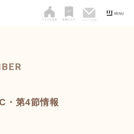
MBER
部C・第4節情報