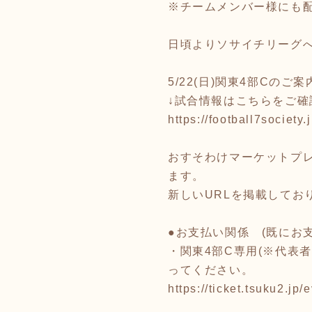
※チームメンバー様にも
日頃よりソサイチリーグ
5/22(日)関東4部Cのご
↓試合情報はこちらをご確
https://football7society.
おすそわけマーケットプレ
ます。
新しいURLを掲載して
●お支払い関係 (既にお
・関東4部C専用(※代表者
ってください。
https://ticket.tsuku2.j