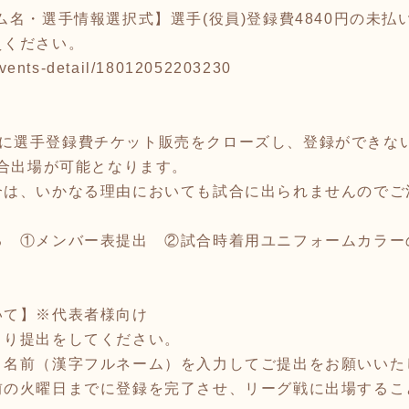
ム名・選手情報選択式】選手(役員)登録費4840円の未払い
えください。
p/events-detail/18012052203230
は一時的に選手登録費チケット販売をクローズし、登録ができ
試合出場が可能となります。
合は、いかなる理由においても試合に出られませんのでご
る ①メンバー表提出 ②試合時着用ユニフォームカラー
いて】※代表者様向け
より提出をしてください。
・名前（漢字フルネーム）を入力してご提出をお願いいた
前の火曜日までに登録を完了させ、リーグ戦に出場するこ