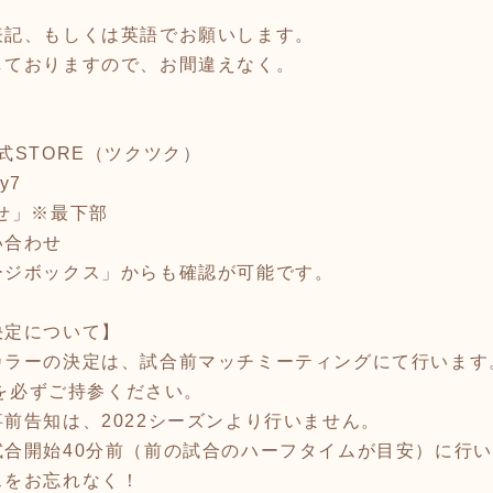
表記、もしくは英語でお願いします。
しておりますので、お間違えなく。
式STORE（ツクツク）
ty7
せ」※最下部
い合わせ
ージボックス」からも確認が可能です。
決定について】
カラーの決定は、試合前マッチミーティングにて行います
dを必ずご持参ください。
前告知は、2022シーズンより行いません。
試合開始40分前（前の試合のハーフタイムが目安）に行
スをお忘れなく！