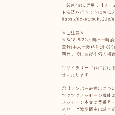
・関東4部C専用：【チー
ト決済を行うようにお伝
https://ticket.tsuku2.j
※ご注意※
※5/18-5/22の間
登録(本人一致)&決済で
期日までに登録不備の場
ソサイチリーグ戦におけ
せいたします。
①【メンバー表提出につ
ツクツクメッセージ機能
メッセージ本文に背番号
※リーグ戦期間中は試合