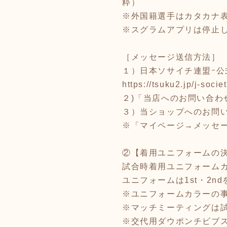
粋）
※外国籍選手はカタカナ
※スグラムアプリは停止
［メッセージ送信方法］
１）日本ソサイチ連盟ｰ公
https://tsuku2.jp/j-socie
２)「当店へのお問い合わ
３）当ショップへのお問
※「マイページ→メッセ
②【着用ユニフォームの
試合時着用ユニフォーム
ユニフォームは1st・2n
※ユニフォームカラーの事
※マッチミーティングは
※交代用ダウポンチビブ