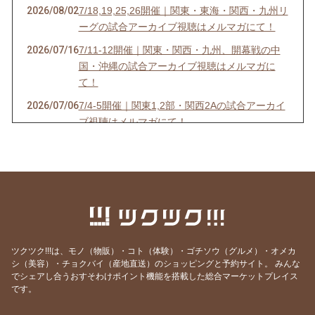
2026/08/02
7/18,19,25,26開催｜関東・東海・関西・九州リ
ーグの試合アーカイブ視聴はメルマガにて！
2026/07/16
7/11-12開催｜関東・関西・九州、開幕戦の中
国・沖縄の試合アーカイブ視聴はメルマガに
て！
2026/07/06
7/4-5開催｜関東1,2部・関西2Aの試合アーカイ
ブ視聴はメルマガにて！
2026/07/03
6/27-28開催｜関東4D,F・関西1,2D・九州S1リ
ーグの試合アーカイブ視聴はメルマガにて！
2026/06/25
【7/18開催】女子ソサイチ普及＆キャプテン翼
フィールド東住吉オープン記念！
2026/06/23
6/20-21開催｜関東4部AB・東海1部・関西2C・
九州リーグの試合アーカイブ視聴はメルマガに
ツクツク!!!は、モノ（物販）・コト（体験）・ゴチソウ（グルメ）・オメカ
て！
シ（美容）・チョクバイ（産地直送）のショッピングと予約サイト。
みんな
でシェアし合うおすそわけポイント機能を搭載した総合マーケットプレイス
2026/06/20
6/13-14開催｜関東3部ABC,4部E、九州リーグ
です。
の試合アーカイブ視聴はメルマガにて！