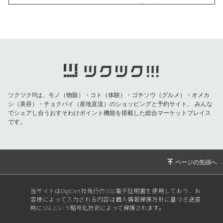
2026/08/01
ひふみデイリーニュース令和８年８月１日号
2026/07/31
ひふみデイリーニュース令和８年７月３１日号
2026/07/30
ひふみデイリーニュース令和８年７月３０日号
2026/07/29
ひふみデイリーニュース令和８年７月２９日号
2026/07/28
ひふみデイリーニュース令和８年７月２８日号
2026/07/27
ひふみデイリーニュース令和８年７月２７日号
ツクツク!!!は、モノ（物販）・コト（体験）・ゴチソウ（グルメ）・オメカ
シ（美容）・チョクバイ（産地直送）のショッピングと予約サイト。
みんな
2026/07/25
ひふみデイリーニュース令和８年７月２５日号
でシェアし合うおすそわけポイント機能を搭載した総合マーケットプレイス
2026/07/24
ひふみデイリーニュース令和８年７月２４日号
です。
2026/07/23
ひふみデイリーニュース令和８年７月２３日号
2026/07/22
ひふみデイリーニュース令和８年７月２２日号
2026/07/21
ひふみデイリーニュース令和８年７月２１日号
2026/07/20
ひふみデイリーニュース令和８年７月２０日号
当サイトはDigiCert社発行のSSL電子証明書を使用しており、お
客様によって入力される内容は個人情報保護方針に基づき送信
2026/07/19
ひふみデイリーニュース令和８年７月１９日号
時にSSLという暗号化技術によって保護されます。
2026/07/18
ひふみデイリーニュース令和８年７月１８日号